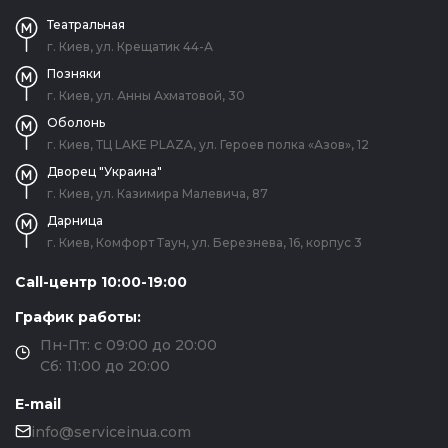
Театральная
г. Киев, ул. Крещатик 44-А
Позняки
г. Киев, ул. Анны Ахматовой, 30
Оболонь
г. Киев, ТЦ LAKE PLAZA, ул. Героев полка «Азов», 12
Дворец "Украина"
г. Киев, ул. Казимира Малевича, 87
Дарница
г. Киев, Комфорт Таун, ул. Березнева, 16, корпус 3
Call-центр 10:00-19:00
График работы:
Пн-Пт: с 09:00 до 20:00
Сб: 11:00 до 20:00
E-mail
info@serviceinua.com