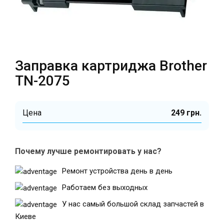
Театральная
Позняки
г. Киев, ул. Крещатик 44-А
г. Киев, ул. Анны Ахматовой, 30
Оболонь
Заправка картриджа Brother
Дворец "Украина"
г. Киев, ТЦ LAKE PLAZA, ул. Героев
г. Киев, ул. Казимира Малевича, 87
TN-2075
полка «Азов», 12
Дарница
г. Киев, Комфорт Таун, ул.
Цена
249 грн.
Березнева, 16, корпус 3
Почему лучше ремонтировать у нас?
Ремонт устройства день в день
RU
UK
Работаем без выходных
У нас самый большой склад запчастей в
Киеве