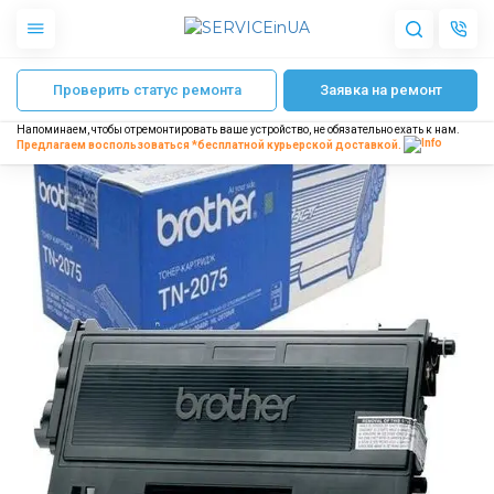
Главная
Заправка картриджа Brother TN-2075
Проверить статус ремонта
Заявка на ремонт
Apple
Гаджеты
Напоминаем, чтобы отремонтировать ваше устройство, не обязательно ехать к нам.
Акустика
Предлагаем воспользоваться *бесплатной
курьерской доставкой.
Dyson
Бытовая техника
Другое
О нас
Доставка и оплата
Отзывы
Блог
Партнерам
Интернет-магазин
Запчасти для смартфонов