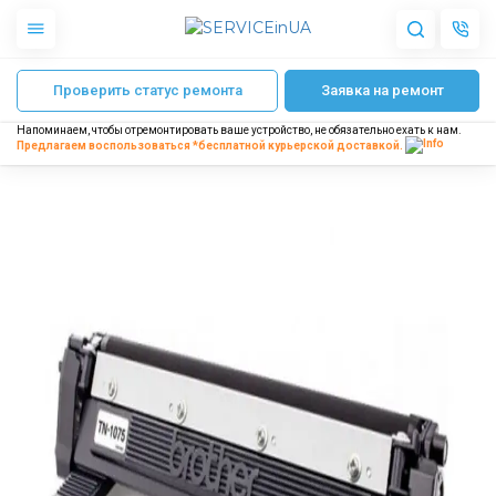
Главная
Заправка картриджа Brother TN-1075
Проверить статус ремонта
Заявка на ремонт
Apple
Гаджеты
Напоминаем, чтобы отремонтировать ваше устройство, не обязательно ехать к нам.
Акустика
Предлагаем воспользоваться *бесплатной
курьерской доставкой.
Dyson
Бытовая техника
Другое
О нас
Доставка и оплата
Отзывы
Блог
Партнерам
Интернет-магазин
Запчасти для смартфонов