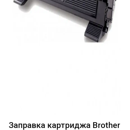
Театральная
Позняки
г. Киев, ул. Крещатик 44-А
г. Киев, ул. Анны Ахматовой, 30
Оболонь
Дворец "Украина"
г. Киев, ТЦ LAKE PLAZA, ул. Героев
г. Киев, ул. Казимира Малевича, 87
полка «Азов», 12
Дарница
г. Киев, Комфорт Таун, ул.
Березнева, 16, корпус 3
RU
UK
Заправка картриджа Brother