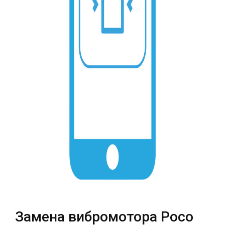
Театральная
Позняки
г. Киев, ул. Крещатик 44-А
г. Киев, ул. Анны Ахматовой, 30
Оболонь
Дворец "Украина"
г. Киев, ТЦ LAKE PLAZA, ул. Героев
г. Киев, ул. Казимира Малевича, 87
полка «Азов», 12
Дарница
г. Киев, Комфорт Таун, ул.
Березнева, 16, корпус 3
RU
UK
Замена вибромотора Poco