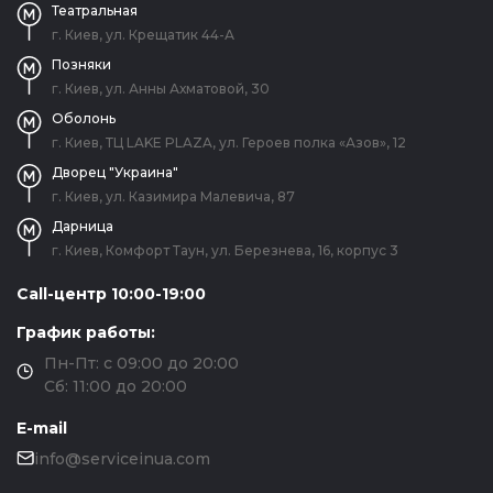
Театральная
г. Киев, ул. Крещатик 44-А
Позняки
г. Киев, ул. Анны Ахматовой, 30
Оболонь
г. Киев, ТЦ LAKE PLAZA, ул. Героев полка «Азов», 12
Дворец "Украина"
г. Киев, ул. Казимира Малевича, 87
Дарница
г. Киев, Комфорт Таун, ул. Березнева, 16, корпус 3
Call-центр 10:00-19:00
График работы:
Пн-Пт: с 09:00 до 20:00
Сб: 11:00 до 20:00
E-mail
info@serviceinua.com