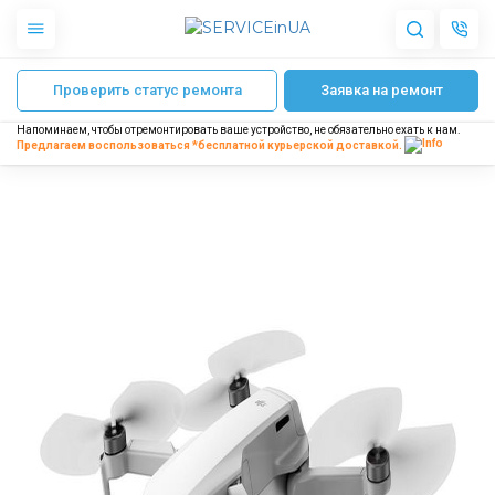
Главная
Ремонт дронов
Ремонт DJI Mavic Mini
Замена камеры в DJI 
Проверить статус ремонта
Заявка на ремонт
Apple
Гаджеты
Напоминаем, чтобы отремонтировать ваше устройство, не обязательно ехать к нам.
Акустика
Предлагаем воспользоваться *бесплатной
курьерской доставкой.
Dyson
Бытовая техника
Другое
О нас
Доставка и оплата
Отзывы
Блог
Партнерам
Интернет-магазин
Запчасти для смартфонов