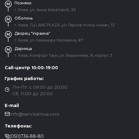
Позняки
г. Киев, ул. Анны Ахматовой, 30
Оболонь
г. Киев, ТЦ LAKE PLAZA, ул. Героев полка «Азов», 12
Дворец "Украина"
г. Киев, ул. Казимира Малевича, 87
Дарница
г. Киев, Комфорт Таун, ул. Березнева, 16, корпус 3
Call-центр 10:00-19:00
График работы:
Пн-Пт: с 09:00 до 20:00
Сб: 11:00 до 20:00
E-mail
info@serviceinua.com
Телефоны:
(050)736-88-80