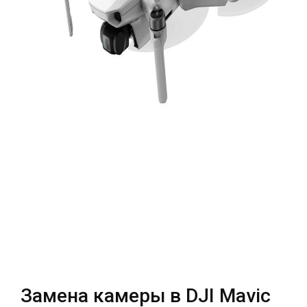
Театральная
Позняки
г. Киев, ул. Крещатик 44-А
г. Киев, ул. Анны Ахматовой, 30
Оболонь
Дворец "Украина"
г. Киев, ТЦ LAKE PLAZA, ул. Героев
г. Киев, ул. Казимира Малевича, 87
полка «Азов», 12
Дарница
г. Киев, Комфорт Таун, ул.
Березнева, 16, корпус 3
RU
UK
Замена камеры в DJI Mavic