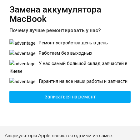
Замена аккумулятора
MacBook
Театральная
Позняки
г. Киев, ул. Крещатик 44-А
г. Киев, ул. Анны Ахматовой, 30
Почему лучше ремонтировать у нас?
Оболонь
Дворец "Украина"
Ремонт устройства день в день
г. Киев, ТЦ LAKE PLAZA, ул. Героев
г. Киев, ул. Казимира Малевича, 87
полка «Азов», 12
Работаем без выходных
Дарница
У нас самый большой склад запчастей в
г. Киев, Комфорт Таун, ул.
Киеве
Березнева, 16, корпус 3
Гарантия на все наши работы и запчасти
Записаться на ремонт
RU
UK
Аккумуляторы Apple являются одними из самых