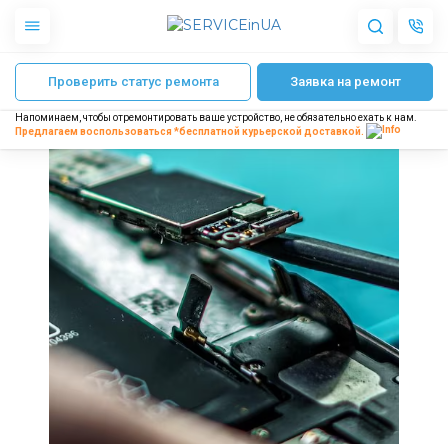
Главная
Замена аккумулятора MacBook
Проверить статус ремонта
Заявка на ремонт
Apple
Гаджеты
Напоминаем, чтобы отремонтировать ваше устройство, не обязательно ехать к нам.
Акустика
Предлагаем воспользоваться *бесплатной
курьерской доставкой.
Dyson
Бытовая техника
Другое
О нас
Доставка и оплата
Отзывы
Блог
Партнерам
Интернет-магазин
Запчасти для смартфонов