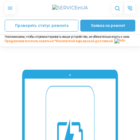
Главная
MacBook
Ремонт Macbook Air
Ремонт MacBook Air 13" 2020 
Проверить статус ремонта
Заявка на ремонт
Apple
Гаджеты
Напоминаем, чтобы отремонтировать ваше устройство, не обязательно ехать к нам.
Акустика
Предлагаем воспользоваться *бесплатной
курьерской доставкой.
Dyson
Бытовая техника
Другое
О нас
Доставка и оплата
Отзывы
Блог
Партнерам
Интернет-магазин
Запчасти для смартфонов