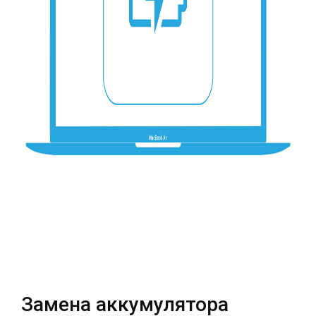
Театральная
Позняки
г. Киев, ул. Крещатик 44-А
г. Киев, ул. Анны Ахматовой, 30
Оболонь
Дворец "Украина"
г. Киев, ТЦ LAKE PLAZA, ул. Героев
г. Киев, ул. Казимира Малевича, 87
полка «Азов», 12
Дарница
г. Киев, Комфорт Таун, ул.
Березнева, 16, корпус 3
RU
UK
Замена аккумулятора