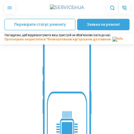
Головна
Ремонт телефонів ASUS
Відновлення роз’ємів на платі теле
Перевірити статус ремонту
Заявка на ремонт
Apple
Гаджети
Нагадуємо, щоб відремонтувати ваш пристрій не обов'язково їхати до нас.
Акустика
Пропонуємо скористатися *безкоштовною
кур'єрською доставкою.
Dyson
Побутова техніка
Інше
Про нас
Доставка і оплата
Відгуки
Блог
Партнерам
Інтернет-магазин
Запчастини для смартфонів