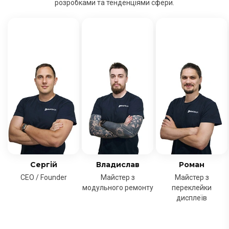
розробками та тенденціями сфери.
Сергій
Владислав
Роман
CEO / Founder
Майстер з
Майстер з
модульного ремонту
переклейки
дисплеїв