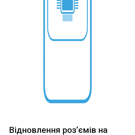
Театральна
Позняки
м. Київ, вул. Хрещатик 44-A
м. Київ, вул. Анни Ахматової, 30
Оболонь
Палац "Україна"
м. Київ, ТЦ LAKE PLAZA, вул. Героїв
м. Київ, вул. Казимира Малевича,
полку “Азов”, 12
87
Дарниця
м. Київ, Комфорт Таун, вул.
Березнева, 16, корпус 3
RU
UK
Відновлення роз’ємів на