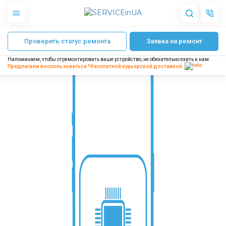
Главная
Ремонт телефонов ASUS
Восстановление разъемов на плат
Проверить статус ремонта
Заявка на ремонт
Apple
Гаджеты
Напоминаем, чтобы отремонтировать ваше устройство, не обязательно ехать к нам.
Акустика
Предлагаем воспользоваться *бесплатной
курьерской доставкой.
Dyson
Бытовая техника
Другое
О нас
Доставка и оплата
Отзывы
Блог
Партнерам
Интернет-магазин
Запчасти для смартфонов