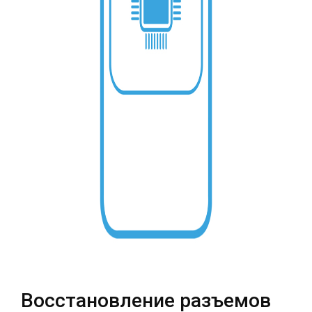
Театральная
Позняки
г. Киев, ул. Крещатик 44-А
г. Киев, ул. Анны Ахматовой, 30
Оболонь
Дворец "Украина"
г. Киев, ТЦ LAKE PLAZA, ул. Героев
г. Киев, ул. Казимира Малевича, 87
полка «Азов», 12
Дарница
г. Киев, Комфорт Таун, ул.
Березнева, 16, корпус 3
RU
UK
Восстановление разъемов