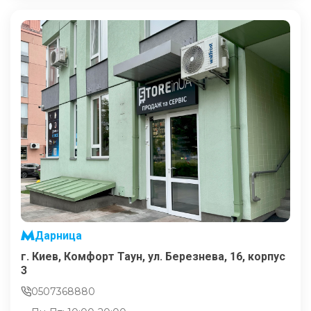
Дарница
г. Киев, Комфорт Таун, ул. Березнева, 16, корпус
3
0507368880