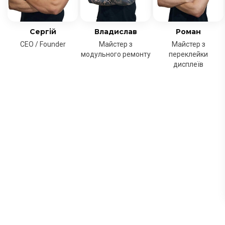
Сергій
Владислав
Роман
CEO / Founder
Майстер з
Майстер з
модульного ремонту
переклейки
дисплеїв