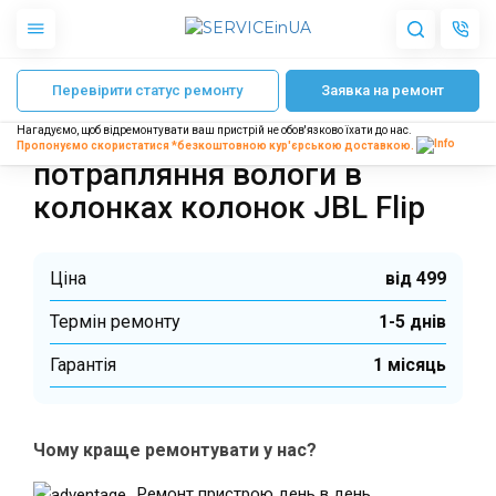
Головна
Ремонт колонок JBL
Ремонт JBL Flip 3
Відновлення після по
Перевірити статус ремонту
Заявка на ремонт
Apple
Гаджети
Відновлення після
Нагадуємо, щоб відремонтувати ваш пристрій не обов'язково їхати до нас.
Акустика
Пропонуємо скористатися *безкоштовною
кур'єрською доставкою.
Dyson
потрапляння вологи в
Побутова техніка
колонках колонок JBL Flip
Інше
Ціна
від 499
Про нас
Термін ремонту
1-5 днів
Доставка і оплата
Відгуки
Гарантiя
1 місяць
Блог
Партнерам
Інтернет-магазин
Чому краще ремонтувати у нас?
Запчастини для смартфонів
Ремонт пристрою день в день