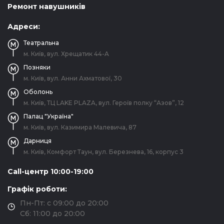
Ремонт навушників
Адреси:
Театральна
м. Київ, вул. Хрещатик 44-A
Позняки
м. Київ, вул. Анни Ахматової, 30
Оболонь
м. Київ, ТЦ LAKE PLAZA, вул. Героїв полку “Азов”, 12
Палац "Україна"
м. Київ, вул. Казимира Малевича, 87
Дарниця
м. Київ, Комфорт Таун, вул. Березнева, 16, корпус 3
Call-центр 10:00-19:00
Графік роботи:
Пн-Пт: с 09:00 до 20:00
Сб: 11:00 до 20:00