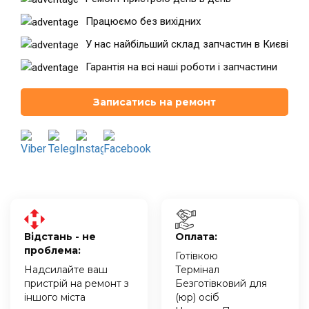
Працюємо без вихідних
У нас найбільший склад запчастин в Києві
Театральна
Позняки
м. Київ, вул. Хрещатик 44-A
м. Київ, вул. Анни Ахматової, 30
Гарантія на всі наші роботи і запчастини
Оболонь
Палац "Україна"
м. Київ, ТЦ LAKE PLAZA, вул. Героїв
м. Київ, вул. Казимира Малевича,
Записатись на ремонт
полку “Азов”, 12
87
Дарниця
м. Київ, Комфорт Таун, вул.
Березнева, 16, корпус 3
Відстань - не
Оплата:
RU
UK
проблема:
Готівкою
Надсилайте ваш
Термінал
пристрій на ремонт з
Безготівковий для
іншого міста
(юр) осіб