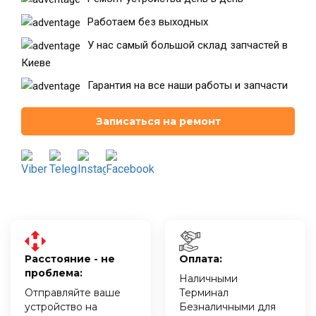
Работаем без выходных
У нас самый большой склад запчастей в
Театральная
Позняки
Киеве
г. Киев, ул. Крещатик 44-А
г. Киев, ул. Анны Ахматовой, 30
Гарантия на все наши работы и запчасти
Оболонь
Дворец "Украина"
г. Киев, ТЦ LAKE PLAZA, ул. Героев
г. Киев, ул. Казимира Малевича, 87
полка «Азов», 12
Записаться на ремонт
Дарница
г. Киев, Комфорт Таун, ул.
Березнева, 16, корпус 3
RU
UK
Расстояние - не
Оплата:
проблема:
Наличными
Отправляйте ваше
Терминал
устройство на
Безналичными для