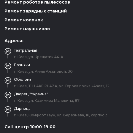
Ремонт роботов пылесосов
Ремонт зарядных станций
Ремонт колонок
Ремонт наушников
Адреса:
Театральная
г. Киев, ул. Крещатик 44-А
Позняки
г. Киев, ул. Анны Ахматовой, 30
Оболонь
г. Киев, ТЦ LAKE PLAZA, ул. Героев полка «Азов», 12
Дворец "Украина"
г. Киев, ул. Казимира Малевича, 87
Дарница
г. Киев, Комфорт Таун, ул. Березнева, 16, корпус 3
Call-центр 10:00-19:00