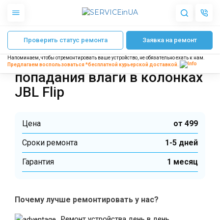
Главная
Ремонт акустики
Ремонт колонок JBL
Ремонт JBL Flip 3
В
Проверить статус ремонта
Заявка на ремонт
Apple
Гаджеты
Восстановление после
Напоминаем, чтобы отремонтировать ваше устройство, не обязательно ехать к нам.
Акустика
Предлагаем воспользоваться *бесплатной
курьерской доставкой.
Dyson
попадания влаги в колонках
Бытовая техника
JBL Flip
Другое
Цена
от 499
О нас
Cроки ремонта
1-5 дней
Доставка и оплата
Отзывы
Гарантия
1 месяц
Блог
Партнерам
Интернет-магазин
Почему лучше ремонтировать у нас?
Запчасти для смартфонов
Ремонт устройства день в день