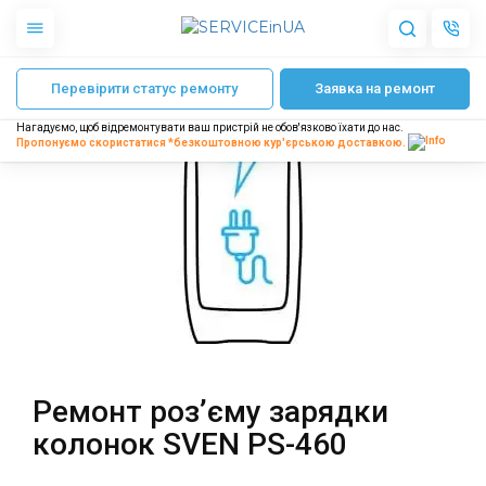
Головна
Ремонт колонок Sven
SVEN PS-460
Ремонт роз’єму зарядк
Перевірити статус ремонту
Заявка на ремонт
Apple
Гаджети
Нагадуємо, щоб відремонтувати ваш пристрій не обов'язково їхати до нас.
Акустика
Пропонуємо скористатися *безкоштовною
кур'єрською доставкою.
Dyson
Побутова техніка
Інше
Про нас
Доставка і оплата
Відгуки
Блог
Ремонт роз’єму зарядки
Партнерам
колонок SVEN PS-460
Інтернет-магазин
Запчастини для смартфонів