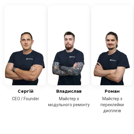
Сергій
Владислав
Роман
CEO / Founder
Майстер з
Майстер з
модульного ремонту
переклейки
дисплеїв