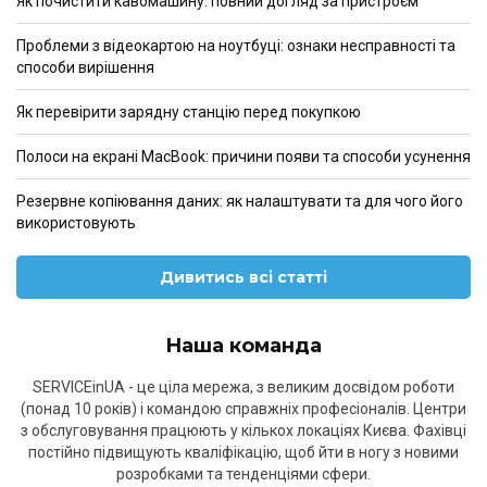
Як почистити кавомашину: повний догляд за пристроєм
Проблеми з відеокартою на ноутбуці: ознаки несправності та
способи вирішення
Як перевірити зарядну станцію перед покупкою
Полоси на екрані MacBook: причини появи та способи усунення
Резервне копіювання даних: як налаштувати та для чого його
використовують
Дивитись всі статті
Наша команда
SERVICEinUA - це ціла мережа, з великим досвідом роботи
(понад 10 років) і командою справжніх професіоналів. Центри
з обслуговування працюють у кількох локаціях Києва. Фахівці
постійно підвищують кваліфікацію, щоб йти в ногу з новими
розробками та тенденціями сфери.