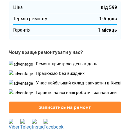
Ціна
від 599
Термін ремонту
1-5 днів
Театральна
Позняки
м. Київ, вул. Хрещатик 44-A
м. Київ, вул. Анни Ахматової, 30
Гарантiя
1 місяць
Оболонь
Палац "Україна"
м. Київ, ТЦ LAKE PLAZA, вул. Героїв
м. Київ, вул. Казимира Малевича,
полку “Азов”, 12
87
Чому краще ремонтувати у нас?
Дарниця
м. Київ, Комфорт Таун, вул.
Ремонт пристрою день в день
Березнева, 16, корпус 3
Працюємо без вихідних
У нас найбільший склад запчастин в Києві
Гарантія на всі наші роботи і запчастини
RU
UK
Записатись на ремонт