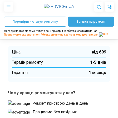
Головна
Ремонт колонок Sven
SVEN 2.0 PS-250BL
Відновлення плат
Перевірити статус ремонту
Заявка на ремонт
Apple
Відновлення плати колонок
Гаджети
Нагадуємо, щоб відремонтувати ваш пристрій не обов'язково їхати до нас.
Акустика
SVEN
Пропонуємо скористатися *безкоштовною
кур'єрською доставкою.
Dyson
Побутова техніка
Інше
Ціна
від 699
Термін ремонту
1-5 днів
Про нас
Гарантiя
1 місяць
Доставка і оплата
Відгуки
Блог
Чому краще ремонтувати у нас?
Партнерам
Ремонт пристрою день в день
Інтернет-магазин
Працюємо без вихідних
Запчастини для смартфонів