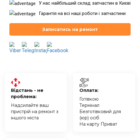
У нас найбільший склад запчастин в Києві
Гарантія на всі наші роботи і запчастини
Театральна
Позняки
м. Київ, вул. Хрещатик 44-A
м. Київ, вул. Анни Ахматової, 30
Записатись на ремонт
Оболонь
Палац "Україна"
м. Київ, ТЦ LAKE PLAZA, вул. Героїв
м. Київ, вул. Казимира Малевича,
полку “Азов”, 12
87
Дарниця
м. Київ, Комфорт Таун, вул.
Березнева, 16, корпус 3
Відстань - не
Оплата:
проблема:
Готівкою
Надсилайте ваш
Термінал
RU
UK
пристрій на ремонт з
Безготівковий для
іншого міста
(юр) осіб
На карту Приват