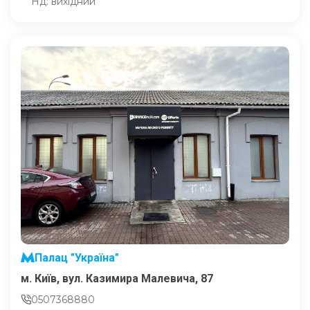
Нд: вихідний
Палац "Україна"
м. Київ, вул. Казимира Малевича, 87
0507368880