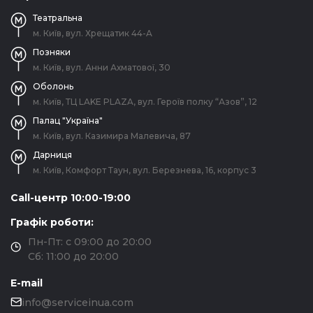
Театральна
м. Київ, вул. Хрещатик 44-A
Позняки
м. Київ, вул. Анни Ахматової, 30
Оболонь
м. Київ, ТЦ LAKE PLAZA, вул. Героїв полку “Азов”, 12
Палац "Україна"
м. Київ, вул. Казимира Малевича, 87
Дарниця
м. Київ, Комфорт Таун, вул. Березнева, 16, корпус 3
Call-центр 10:00-19:00
Графік роботи:
Пн-Пт: с 09:00 до 20:00
Сб: 11:00 до 20:00
E-mail
info@serviceinua.com