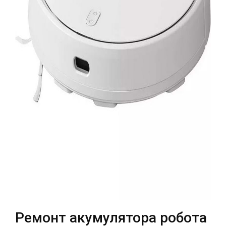
Театральна
Позняки
м. Київ, вул. Хрещатик 44-A
м. Київ, вул. Анни Ахматової, 30
Оболонь
Палац "Україна"
м. Київ, ТЦ LAKE PLAZA, вул. Героїв
м. Київ, вул. Казимира Малевича,
полку “Азов”, 12
87
Дарниця
м. Київ, Комфорт Таун, вул.
Березнева, 16, корпус 3
RU
UK
Ремонт акумулятора робота