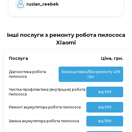
ruslan_reebek
Інші послуги з ремонту робота пилососа
Xiaomi
Послуга
Ціна, грн.
Діагностика робота
Безкоштовно/без ремонту 499
пилососа
грн
Чистка профілактика (внутрішня) робота
від 599
пилососа
Ремонт акумулятора робота пилососа
від 599
Заміна акумулятора робота пилососа
від 1199