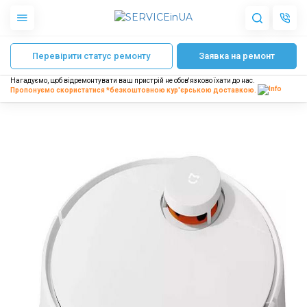
Головна
Ремонт роботів пилососів
Ремонт робота пилососа LG
Ремо
Перевірити статус ремонту
Заявка на ремонт
Apple
Гаджети
Нагадуємо, щоб відремонтувати ваш пристрій не обов'язково їхати до нас.
Акустика
Пропонуємо скористатися *безкоштовною
кур'єрською доставкою.
Dyson
Побутова техніка
Інше
Про нас
Доставка і оплата
Відгуки
Блог
Партнерам
Інтернет-магазин
Запчастини для смартфонів