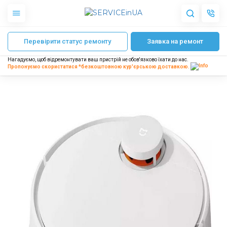
Головна
Ремонт роботів пилососів
Ремонт робота пилососа LG
Чист
Перевірити статус ремонту
Заявка на ремонт
Apple
Гаджети
Нагадуємо, щоб відремонтувати ваш пристрій не обов'язково їхати до нас.
Акустика
Пропонуємо скористатися *безкоштовною
кур'єрською доставкою.
Dyson
Побутова техніка
Інше
Про нас
Доставка і оплата
Відгуки
Блог
Партнерам
Інтернет-магазин
Запчастини для смартфонів