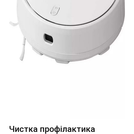
Театральна
Позняки
м. Київ, вул. Хрещатик 44-A
м. Київ, вул. Анни Ахматової, 30
Оболонь
Палац "Україна"
м. Київ, ТЦ LAKE PLAZA, вул. Героїв
м. Київ, вул. Казимира Малевича,
полку “Азов”, 12
87
Дарниця
м. Київ, Комфорт Таун, вул.
Березнева, 16, корпус 3
RU
UK
Чистка профілактика