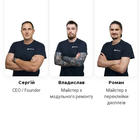
Сергій
Владислав
Роман
CEO / Founder
Майстер з
Майстер з
модульного ремонту
переклейки
дисплеїв