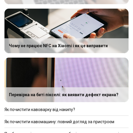
Чому не працює NFC на Xiaomi і як це виправити
Перевірка на биті пікселі: як виявити дефект екрана?
Як почистити кавоварку від накипу?
Як почистити кавомашину: повний догляд за пристроєм