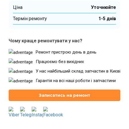
Ціна
Уточнюйте
Термін ремонту
1-5 днів
Театральна
Позняки
м. Київ, вул. Хрещатик 44-A
м. Київ, вул. Анни Ахматової, 30
Оболонь
Палац "Україна"
Чому краще ремонтувати у нас?
м. Київ, ТЦ LAKE PLAZA, вул. Героїв
м. Київ, вул. Казимира Малевича,
полку “Азов”, 12
87
Ремонт пристрою день в день
Дарниця
Працюємо без вихідних
м. Київ, Комфорт Таун, вул.
Березнева, 16, корпус 3
У нас найбільший склад запчастин в Києві
Гарантія на всі наші роботи і запчастини
Записатись на ремонт
RU
UK