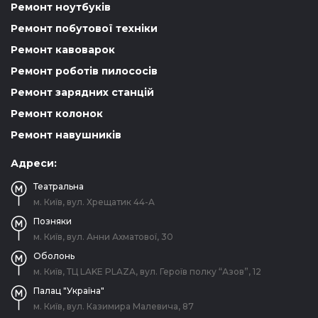
Ремонт ноутбуків
Ремонт побутової техніки
Ремонт кавоварок
Ремонт роботів пилососів
Ремонт зарядних станцій
Ремонт колонок
Ремонт навушників
Адреси:
Театральна
м. Київ, вул. Хрещатик 44-A
Позняки
м. Київ, вул. Анни Ахматової, 30
Оболонь
м. Київ, ТЦ LAKE PLAZA, вул. Героїв полку “Азов”, 12
Палац "Україна"
м. Київ, вул. Казимира Малевича, 87