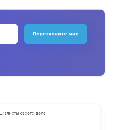
Перезвоните мне
циалисты своего дела.
Сдавала
дорого.