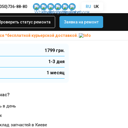
(050)736-88-80
RU
UK
alaxy A06 (A066) 2025
й крышки Samsung
Проверить статус ремонта
Заявка на ремонт
66) 2025
ся *бесплатной
курьерской доставкой.
1799 грн.
1-3 дня
1 месяц
нас?
ь в день
х
клад запчастей в Киеве