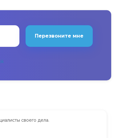
Перезвоните мне
циалисты своего дела.
Сдавала
дорого.