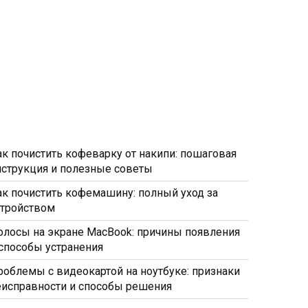
ак почистить кофеварку от накипи: пошаговая
нструкция и полезные советы
ак почистить кофемашину: полный уход за
стройством
олосы на экране MacBook: причины появления
 способы устранения
роблемы с видеокартой на ноутбуке: признаки
еисправности и способы решения