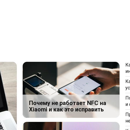
К
и
К
у
П
Почему не работает NFC на
и
Xiaomi и как это исправить
П
н