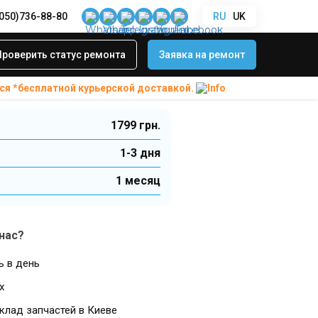
(050)736-88-80
RU
UK
g Galaxy A06 (A066) 2025
и включения
Проверить статус ремонта
Заявка на ремонт
 A06 (A066) 2025
ся *бесплатной
курьерской доставкой.
1799 грн.
1-3 дня
1 месяц
нас?
ь в день
х
клад запчастей в Киеве