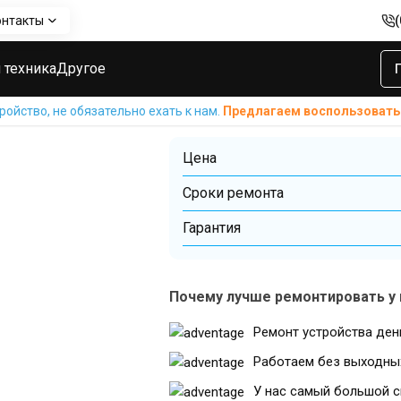
онтакты
sung Galaxy A06 (A066) 2025
Замена кнопки включения Samsun
Замена кнопк
 техника
Другое
Samsung Galaxy
ойство, не обязательно ехать к нам.
Предлагаем воспользовать
Цена
Cроки ремонта
Гарантия
Почему лучше ремонтировать у 
Ремонт устройства ден
Работаем без выходны
У нас самый большой с