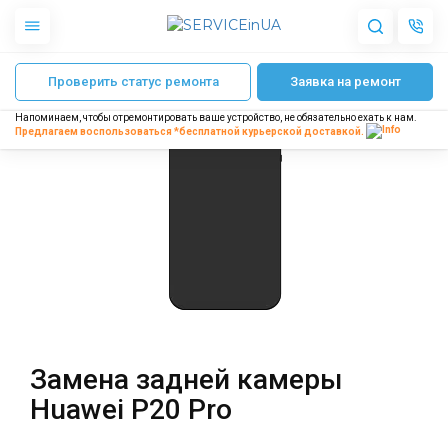
Главная
Ремонт телефонов Huawei
Ремонт Huawei P20 Pro
Замена з
Проверить статус ремонта
Заявка на ремонт
Apple
Гаджеты
Напоминаем, чтобы отремонтировать ваше устройство, не обязательно ехать к нам.
Акустика
Предлагаем воспользоваться *бесплатной
курьерской доставкой.
Dyson
Бытовая техника
Другое
О нас
Доставка и оплата
Отзывы
Блог
Замена задней камеры
Партнерам
Huawei P20 Pro
Интернет-магазин
Запчасти для смартфонов