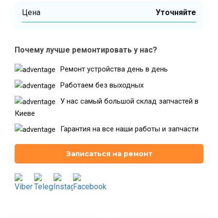
Цена
Уточняйте
Театральная
Позняки
г. Киев, ул. Крещатик 44-А
г. Киев, ул. Анны Ахматовой, 30
Почему лучше ремонтировать у нас?
Оболонь
Дворец "Украина"
Ремонт устройства день в день
г. Киев, ТЦ LAKE PLAZA, ул. Героев
г. Киев, ул. Казимира Малевича, 87
полка «Азов», 12
Работаем без выходных
Дарница
У нас самый большой склад запчастей в
г. Киев, Комфорт Таун, ул.
Березнева, 16, корпус 3
Киеве
Гарантия на все наши работы и запчасти
Записаться на ремонт
RU
UK