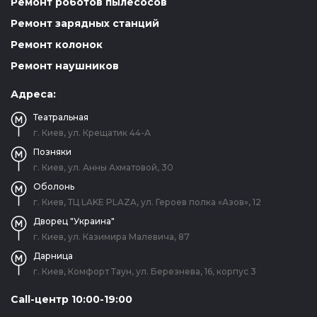
Ремонт роботов пылесосов
Ремонт зарядных станций
Ремонт колонок
Ремонт наушников
Адреса:
Театральная
г. Киев, ул. Крещатик 44-А
Позняки
г. Киев, ул. Анны Ахматовой, 30
Оболонь
г. Киев, ТЦ LAKE PLAZA, ул. Героев полка «Азов», 12
Дворец "Украина"
г. Киев, ул. Казимира Малевича, 87
Дарница
г. Киев, Комфорт Таун, ул. Березнева, 16, корпус 3
Call-центр 10:00-19:00