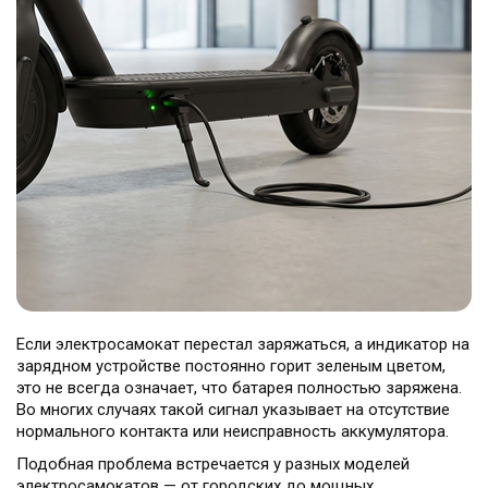
Театральная
Позняки
г. Киев, ул. Крещатик 44-А
г. Киев, ул. Анны Ахматовой, 30
Оболонь
Дворец "Украина"
г. Киев, ТЦ LAKE PLAZA, ул. Героев
г. Киев, ул. Казимира Малевича, 87
полка «Азов», 12
Дарница
г. Киев, Комфорт Таун, ул.
Березнева, 16, корпус 3
Если электросамокат перестал заряжаться, а индикатор на
зарядном устройстве постоянно горит зеленым цветом,
RU
UK
это не всегда означает, что батарея полностью заряжена.
Во многих случаях такой сигнал указывает на отсутствие
нормального контакта или неисправность аккумулятора.
Подобная проблема встречается у разных моделей
электросамокатов — от городских до мощных