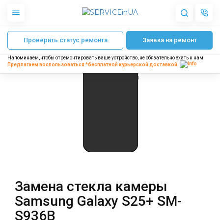
Главная
Ремонт телефонов Samsung
Ремонт Samsung Galaxy S25+ S
Проверить статус ремонта
Заявка на ремонт
Apple
Гаджеты
Напоминаем, чтобы отремонтировать ваше устройство, не обязательно ехать к нам.
Акустика
Предлагаем воспользоваться *бесплатной
курьерской доставкой.
Dyson
Бытовая техника
Другое
О нас
Доставка и оплата
Отзывы
Блог
Замена стекла камеры
Партнерам
Samsung Galaxy S25+ SM-
Интернет-магазин
S936B
Запчасти для смартфонов