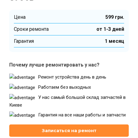
Цена
599 грн.
Театральная
Позняки
г. Киев, ул. Крещатик 44-А
г. Киев, ул. Анны Ахматовой, 30
Cроки ремонта
от 1-3 дней
Оболонь
Дворец "Украина"
Гарантия
1 месяц
г. Киев, ТЦ LAKE PLAZA, ул. Героев
г. Киев, ул. Казимира Малевича, 87
полка «Азов», 12
Дарница
Почему лучше ремонтировать у нас?
г. Киев, Комфорт Таун, ул.
Березнева, 16, корпус 3
Ремонт устройства день в день
Работаем без выходных
У нас самый большой склад запчастей в
Киеве
RU
UK
Гарантия на все наши работы и запчасти
Записаться на ремонт