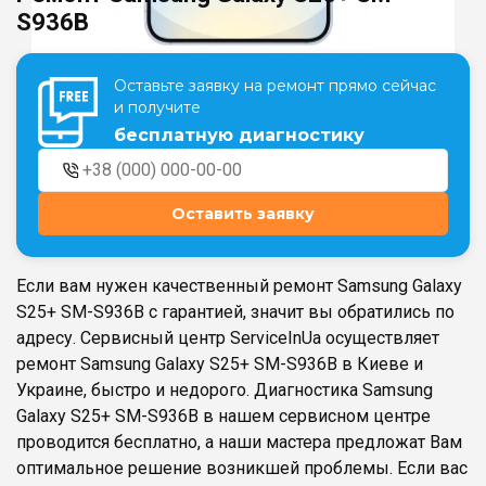
S936B
Театральная
Позняки
Оставьте заявку на ремонт прямо сейчас
г. Киев, ул. Крещатик 44-А
г. Киев, ул. Анны Ахматовой, 30
и получите
Оболонь
бесплатную диагностику
Дворец "Украина"
г. Киев, ТЦ LAKE PLAZA, ул. Героев
г. Киев, ул. Казимира Малевича, 87
полка «Азов», 12
Дарница
Оставить заявку
г. Киев, Комфорт Таун, ул.
Березнева, 16, корпус 3
Если вам нужен качественный ремонт Samsung Galaxy
S25+ SM-S936B с гарантией, значит вы обратились по
адресу. Сервисный центр ServiceInUa осуществляет
ремонт Samsung Galaxy S25+ SM-S936B в Киеве и
RU
UK
Украине, быстро и недорого. Диагностика Samsung
Galaxy S25+ SM-S936B в нашем сервисном центре
проводится бесплатно, а наши мастера предложат Вам
оптимальное решение возникшей проблемы. Если вас