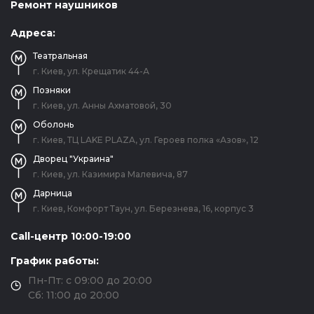
Ремонт наушников
Адреса:
Театральная
г. Киев, ул. Крещатик 44-А
Позняки
г. Киев, ул. Анны Ахматовой, 30
Оболонь
г. Киев, ТЦ LAKE PLAZA, ул. Героев полка «Азов», 12
Дворец "Украина"
г. Киев, ул. Казимира Малевича, 87
Дарница
г. Киев, Комфорт Таун, ул. Березнева, 16, корпус 3
Call-центр 10:00-19:00
График работы:
Пн-Пт: с 09:00 до 20:00
Сб: 11:00 до 20:00