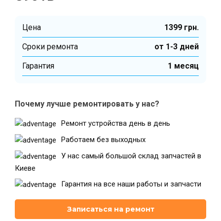
Цена
1399 грн.
Театральная
Позняки
г. Киев, ул. Крещатик 44-А
г. Киев, ул. Анны Ахматовой, 30
Cроки ремонта
от 1-3 дней
Оболонь
Дворец "Украина"
Гарантия
1 месяц
г. Киев, ТЦ LAKE PLAZA, ул. Героев
г. Киев, ул. Казимира Малевича, 87
полка «Азов», 12
Дарница
Почему лучше ремонтировать у нас?
г. Киев, Комфорт Таун, ул.
Березнева, 16, корпус 3
Ремонт устройства день в день
Работаем без выходных
У нас самый большой склад запчастей в
Киеве
RU
UK
Гарантия на все наши работы и запчасти
Записаться на ремонт