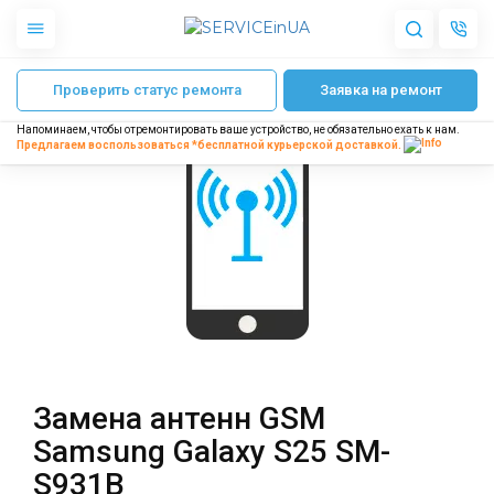
Главная
Ремонт телефонов Samsung
Ремонт Samsung Galaxy S25 SM
Проверить статус ремонта
Заявка на ремонт
Apple
Гаджеты
Напоминаем, чтобы отремонтировать ваше устройство, не обязательно ехать к нам.
Акустика
Предлагаем воспользоваться *бесплатной
курьерской доставкой.
Dyson
Бытовая техника
Другое
О нас
Доставка и оплата
Отзывы
Блог
Замена антенн GSM
Партнерам
Samsung Galaxy S25 SM-
Интернет-магазин
S931B
Запчасти для смартфонов