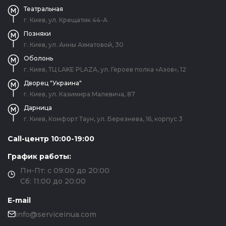
Театральная
г. Киев, ул. Крещатик 44-А
Позняки
г. Киев, ул. Анны Ахматовой, 30
Оболонь
г. Киев, ТЦ LAKE PLAZA, ул. Героев полка «Азов», 12
Дворец "Украина"
г. Киев, ул. Казимира Малевича, 87
Дарница
г. Киев, Комфорт Таун, ул. Березнева, 16, корпус 3
Call-центр 10:00-19:00
График работы:
Пн-Пт: с 09:00 до 20:00
Сб: 11:00 до 20:00
E-mail
info@serviceinua.com