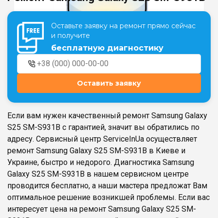
Оставьте заявку на ремонт прямо сейчас
Театральная
Позняки
и получите
г. Киев, ул. Крещатик 44-А
г. Киев, ул. Анны Ахматовой, 30
бесплатную диагностику
Оболонь
Дворец "Украина"
г. Киев, ТЦ LAKE PLAZA, ул. Героев
г. Киев, ул. Казимира Малевича, 87
полка «Азов», 12
Оставить заявку
Дарница
г. Киев, Комфорт Таун, ул.
Березнева, 16, корпус 3
Если вам нужен качественный ремонт Samsung Galaxy
S25 SM-S931B с гарантией, значит вы обратились по
адресу. Сервисный центр ServiceInUa осуществляет
ремонт Samsung Galaxy S25 SM-S931B в Киеве и
Украине, быстро и недорого. Диагностика Samsung
RU
UK
Galaxy S25 SM-S931B в нашем сервисном центре
проводится бесплатно, а наши мастера предложат Вам
оптимальное решение возникшей проблемы. Если вас
интересует цена на ремонт Samsung Galaxy S25 SM-