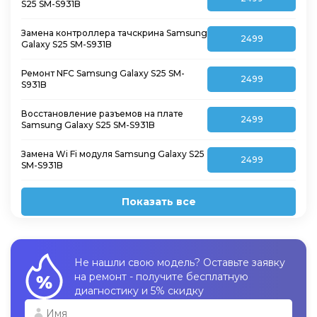
S25 SM-S931B
Замена контроллера тачскрина Samsung
2499
Galaxy S25 SM-S931B
Ремонт NFC Samsung Galaxy S25 SM-
2499
S931B
Восстановление разъемов на плате
2499
Samsung Galaxy S25 SM-S931B
Замена Wi Fi модуля Samsung Galaxy S25
2499
SM-S931B
Показать все
Не нашли свою модель? Оставьте заявку
на ремонт - получите бесплатную
диагностику и 5% скидку