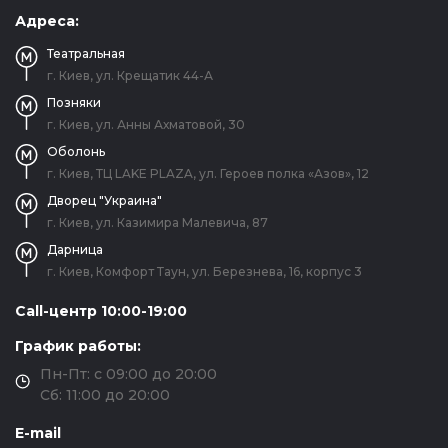
Адреса:
Театральная
г. Киев, ул. Крещатик 44-А
Позняки
г. Киев, ул. Анны Ахматовой, 30
Оболонь
г. Киев, ТЦ LAKE PLAZA, ул. Героев полка «Азов», 12
Дворец "Украина"
г. Киев, ул. Казимира Малевича, 87
Дарница
г. Киев, Комфорт Таун, ул. Березнева, 16, корпус 3
Call-центр 10:00-19:00
График работы:
Пн-Пт: с 09:00 до 20:00
Сб: 11:00 до 20:00
E-mail