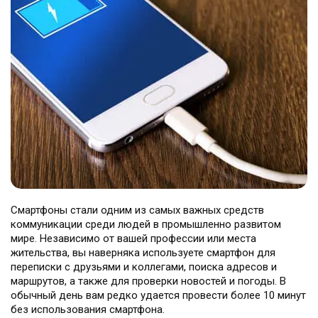
Театральная
Позняки
г. Киев, ул. Крещатик 44-А
г. Киев, ул. Анны Ахматовой, 30
Оболонь
Дворец "Украина"
г. Киев, ТЦ LAKE PLAZA, ул. Героев
г. Киев, ул. Казимира Малевича, 87
полка «Азов», 12
Дарница
г. Киев, Комфорт Таун, ул.
Березнева, 16, корпус 3
Смартфоны стали одним из самых важных средств
коммуникации среди людей в промышленно развитом
мире. Независимо от вашей профессии или места
RU
UK
жительства, вы наверняка используете смартфон для
переписки с друзьями и коллегами, поиска адресов и
маршрутов, а также для проверки новостей и погоды. В
обычный день вам редко удается провести более 10 минут
без использования смартфона.