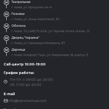
Театральная
г. Киев, ул. Крещатик 44-А
Позняки
г. Киев, ул. Анны Ахматовой, 30
Оболонь
г. Киев, ТЦ LAKE PLAZA, ул. Героев полка «Азов», 12
Дворец "Украина"
г. Киев, ул. Казимира Малевича, 87
Дарница
г. Киев, Комфорт Таун, ул. Березнева, 16, корпус 3
Call-центр 10:00-19:00
График работы:
Пн-Пт: с 09:00 до 20:00
Сб: 11:00 до 20:00
E-mail
info@serviceinua.com