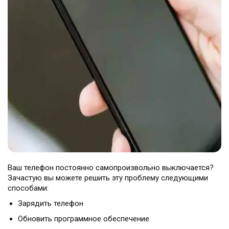
Театральная
Позняки
г. Киев, ул. Крещатик 44-А
г. Киев, ул. Анны Ахматовой, 30
Оболонь
Дворец "Украина"
г. Киев, ТЦ LAKE PLAZA, ул. Героев
г. Киев, ул. Казимира Малевича, 87
полка «Азов», 12
Дарница
г. Киев, Комфорт Таун, ул.
Березнева, 16, корпус 3
Ваш телефон постоянно самопроизвольно выключается?
Зачастую вы можете решить эту проблему следующими
RU
UK
способами:
Зарядить телефон
Обновить программное обеспечение