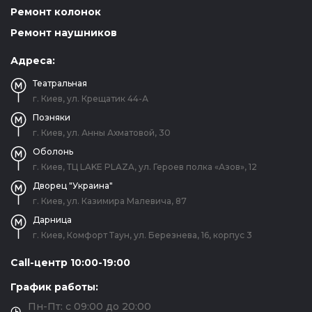
Ремонт колонок
Ремонт наушников
Адреса:
Театральная
г. Киев, ул. Крещатик 44-А
Позняки
г. Киев, ул. Анны Ахматовой, 30
Оболонь
г. Киев, ТЦ LAKE PLAZA, ул. Героев полка «Азов», 12
Дворец "Украина"
г. Киев, ул. Казимира Малевича, 87
Дарница
г. Киев, Комфорт Таун, ул. Березнева, 16, корпус 3
Call-центр 10:00-19:00
График работы:
Пн-Пт: с 09:00 до 20:00