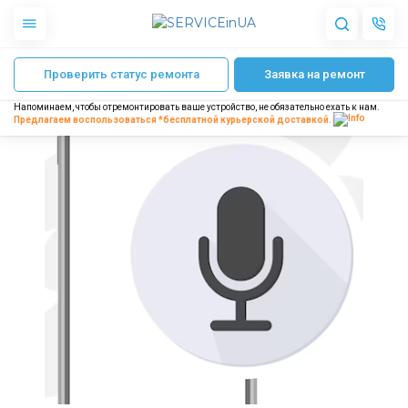
Главная
Ремонт Apple
Ремонт iPhone
Замена микрофона iPhone
Проверить статус ремонта
Заявка на ремонт
Apple
Гаджеты
Напоминаем, чтобы отремонтировать ваше устройство, не обязательно ехать к нам.
Акустика
Предлагаем воспользоваться *бесплатной
курьерской доставкой.
Dyson
Бытовая техника
Другое
О нас
Доставка и оплата
Отзывы
Блог
Партнерам
Интернет-магазин
Запчасти для смартфонов