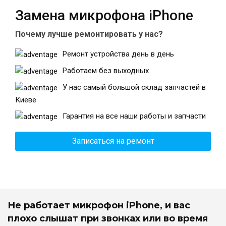
Замена микрофона iPhone
Почему лучше ремонтировать у нас?
Театральная
Позняки
г. Киев, ул. Крещатик 44-А
г. Киев, ул. Анны Ахматовой, 30
Ремонт устройства день в день
Оболонь
Дворец "Украина"
Работаем без выходных
г. Киев, ТЦ LAKE PLAZA, ул. Героев
г. Киев, ул. Казимира Малевича, 87
полка «Азов», 12
У нас самый большой склад запчастей в
Дарница
Киеве
г. Киев, Комфорт Таун, ул.
Гарантия на все наши работы и запчасти
Березнева, 16, корпус 3
Записаться на ремонт
RU
UK
Не работает микрофон iPhone, и вас
плохо слышат при звонках или во время