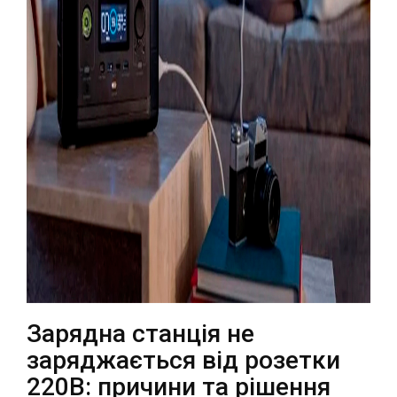
Театральна
Позняки
м. Київ, вул. Хрещатик 44-A
м. Київ, вул. Анни Ахматової, 30
Оболонь
Палац "Україна"
м. Київ, ТЦ LAKE PLAZA, вул. Героїв
м. Київ, вул. Казимира Малевича,
полку “Азов”, 12
87
Дарниця
м. Київ, Комфорт Таун, вул.
Березнева, 16, корпус 3
RU
UK
Зарядна станція не
заряджається від розетки
220В: причини та рішення