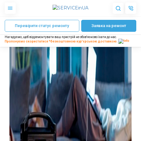
Головна
Зарядна станція не заряджається від розетки 220 V
Перевірити статус ремонту
Заявка на ремонт
Apple
Гаджети
Нагадуємо, щоб відремонтувати ваш пристрій не обов'язково їхати до нас.
Акустика
Пропонуємо скористатися *безкоштовною
кур'єрською доставкою.
Dyson
Побутова техніка
Інше
Про нас
Доставка і оплата
Відгуки
Блог
Партнерам
Інтернет-магазин
Запчастини для смартфонів