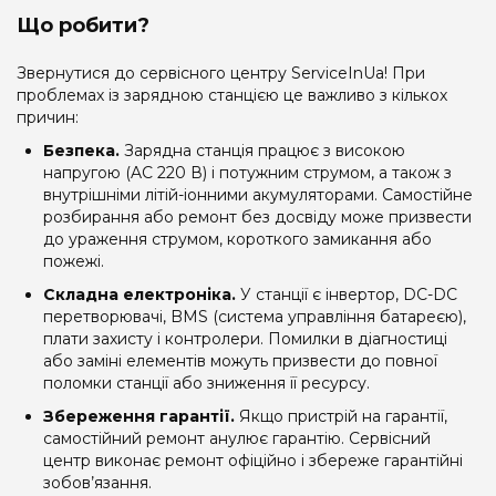
Що робити?
Звернутися до сервісного центру ServiceInUa! При
проблемах із зарядною станцією це важливо з кількох
причин:
Безпека.
Зарядна станція працює з високою
напругою (AC 220 В) і потужним струмом, а також з
внутрішніми літій-іонними акумуляторами. Самостійне
розбирання або ремонт без досвіду може призвести
до ураження струмом, короткого замикання або
пожежі.
Складна електроніка.
У станції є інвертор, DC-DC
перетворювачі, BMS (система управління батареєю),
плати захисту і контролери. Помилки в діагностиці
або заміні елементів можуть призвести до повної
поломки станції або зниження її ресурсу.
Збереження гарантії.
Якщо пристрій на гарантії,
самостійний ремонт анулює гарантію. Сервісний
центр виконає ремонт офіційно і збереже гарантійні
зобов’язання.