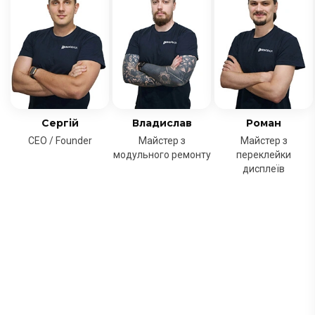
Сергій
Владислав
Роман
CEO / Founder
Майстер з
Майстер з
модульного ремонту
переклейки
дисплеїв