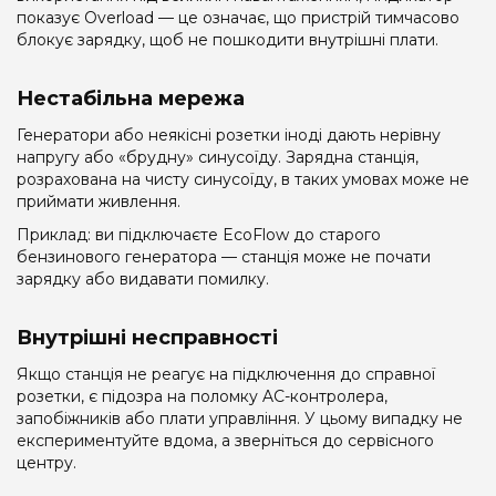
показує Overload — це означає, що пристрій тимчасово
блокує зарядку, щоб не пошкодити внутрішні плати.
Нестабільна мережа
Генератори або неякісні розетки іноді дають нерівну
напругу або «брудну» синусоїду. Зарядна станція,
розрахована на чисту синусоїду, в таких умовах може не
приймати живлення.
Приклад: ви підключаєте EcoFlow до старого
бензинового генератора — станція може не почати
зарядку або видавати помилку.
Внутрішні несправності
Якщо станція не реагує на підключення до справної
розетки, є підозра на поломку AC-контролера,
запобіжників або плати управління. У цьому випадку не
експериментуйте вдома, а зверніться до сервісного
центру.