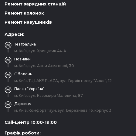
Ремонт зарядних станцій
Ремонт колонок
Ремонт навушників
Адреси:
Театральна
м. Київ, вул. Хрещатик 44-A
Позняки
м. Київ, вул. Анни Ахматової, 30
Оболонь
м. Київ, ТЦ LAKE PLAZA, вул. Героїв полку “Азов”, 12
Палац "Україна"
м. Київ, вул. Казимира Малевича, 87
Дарниця
м. Київ, Комфорт Таун, вул. Березнева, 16, корпус 3
Call-центр 10:00-19:00
Графік роботи: