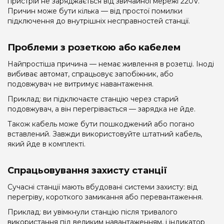
пристрій не заряджається від звичайної мережі 220V.
Причин може бути кілька — від простої помилки
підключення до внутрішніх несправностей станції.
Проблеми з розеткою або кабелем
Найпростіша причина — немає живлення в розетці. Іноді
вибиває автомат, спрацьовує запобіжник, або
подовжувач не витримує навантаження.
Приклад: ви підключаєте станцію через старий
подовжувач, а він перегрівається — зарядка не йде.
Також кабель може бути пошкоджений або погано
вставлений. Завжди використовуйте штатний кабель,
який йде в комплекті.
Спрацьовування захисту станції
Сучасні станції мають вбудовані системи захисту: від
перегріву, короткого замикання або перевантаження.
Приклад: ви увімкнули станцію після тривалого
використання під великим навантаженням, і індикатор