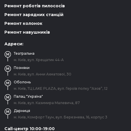
Ремонт роботів пилососів
Ремонт зарядних станцій
Ремонт колонок
Ремонт навушників
Адреси:
Театральна
м. Київ, вул. Хрещатик 44-A
Позняки
м. Київ, вул. Анни Ахматової, 30
Оболонь
м. Київ, ТЦ LAKE PLAZA, вул. Героїв полку “Азов”, 12
Палац "Україна"
м. Київ, вул. Казимира Малевича, 87
Дарниця
м. Київ, Комфорт Таун, вул. Березнева, 16, корпус 3
Call-центр 10:00-19:00