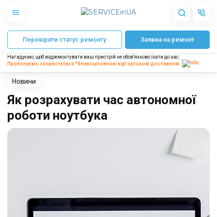
Головна
Блог
Як розрахувати час автономної роботи ноутбука
22 Січня, 2023
Перевірити статус ремонту
Заявка на ремонт
Apple
Сергій Корнієнко
Гаджети
Нагадуємо, щоб відремонтувати ваш пристрій не обов'язково їхати до нас.
Акустика
Пропонуємо скористатися *безкоштовною
кур'єрською доставкою.
Dyson
Побутова техніка
Новини
Інше
Як розрахувати час автономної
роботи ноутбука
Про нас
Доставка і оплата
Відгуки
Блог
Партнерам
Інтернет-магазин
Запчастини для смартфонів