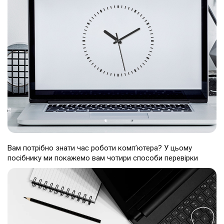
Театральна
Позняки
м. Київ, вул. Хрещатик 44-A
м. Київ, вул. Анни Ахматової, 30
Оболонь
Палац "Україна"
м. Київ, ТЦ LAKE PLAZA, вул. Героїв
м. Київ, вул. Казимира Малевича,
полку “Азов”, 12
87
Дарниця
м. Київ, Комфорт Таун, вул.
Березнева, 16, корпус 3
Вам потрібно знати час роботи комп’ютера? У цьому
посібнику ми покажемо вам чотири способи перевірки
RU
UK