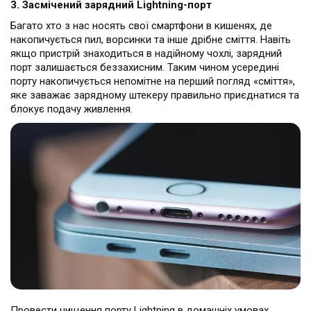
3. Засмічений зарядний Lightning-порт
Багато хто з нас носять свої смартфони в кишенях, де
накопичується пил, ворсинки та інше дрібне сміття. Навіть
якщо пристрій знаходиться в надійному чохлі, зарядний
порт залишається беззахисним. Таким чином усередині
порту накопичується непомітне на перший погляд «сміття»,
яке заважає зарядному штекеру правильно приєднатися та
блокує подачу живлення.
Провести чищення порту Lightning в домашніх умовах