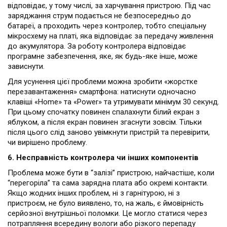
відповідає, у тому числі, за харчування пристрою. Під час
заряджання струм подається не безпосередньо до
батареї, а проходить через контролер, тобто спеціальну
мікросхему на платі, яка відповідає за передачу живлення
до акумулятора. За роботу контролера відповідає
програмне забезпечення, яке, як будь-яке інше, може
зависнути.
Для усунення цієї проблеми можна зробити «жорстке
перезавантаження» смартфона: натиснути одночасно
клавіші «Home» та «Power» та утримувати мінімум 30 секунд.
При цьому спочатку повинен спалахнути білий екран з
яблуком, а після екран повинен згаснути зовсім. Тільки
після цього слід заново увімкнути пристрій та перевірити,
чи вирішено проблему.
6. Несправність контролера чи інших компонентів
Проблема може бути в “залізі” пристрою, найчастіше, коли
“перегоріла” та сама зарядна плата або окремі контакти.
Якщо жодних інших проблем, ні з гарнітурою, ні з
пристроєм, не було виявлено, то, на жаль, є ймовірність
серйозної внутрішньої поломки. Це могло статися через
потрапляння всередину вологи або різкого перепаду