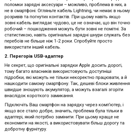
поломки зарядні аксесуари – можливо, проблема в них, а
не в смартфоні. Огляньте кабель Lightning, чи немає в ньому
розривів та погнутих контактів. При цьому навіть якщо
зовні кабель виглядає чудово, це не означає, що він точно
робочий – пошкодження можуть бути зовні не помітні. За
статистикою, навіть оригінальні зарядні шнури служать без
перебоїв не більше ніж 1-2 роки. Спробуйте просто
використати інший кабель.
2. Перегорів USB-адаптер
Не секрет, що оригінальні зарядки Apple досить дорогі,
тому багато власників використовують доступніші
підробки, які можуть не тільки некоректно працювати, а й
нашкодити самому смартфону. Так, дешеві блоки живлення
швидше зношують акумулятор, а можуть взагалі згоріти
внаслідок короткого замикання.
Підключіть Ваш смартфон на зарядку через комп’ютер, і
якщо все стало добре, значить, проблема була тільки в
адаптері, який потрібно замінити. При цьому краще не
економити на якості, а використовувати більш дорогу та
добротну фурнітуру.