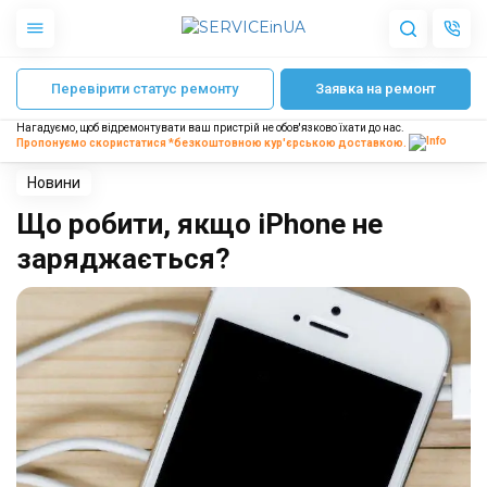
Головна
Блог
Що робити, якщо iPhone не заряджається?
6 Грудня, 2023
Перевірити статус ремонту
Заявка на ремонт
Apple
Сергій Корнієнко
Гаджети
Нагадуємо, щоб відремонтувати ваш пристрій не обов'язково їхати до нас.
Акустика
Пропонуємо скористатися *безкоштовною
кур'єрською доставкою.
Dyson
Побутова техніка
Новини
Інше
Що робити, якщо iPhone не
заряджається?
Про нас
Доставка і оплата
Відгуки
Блог
Партнерам
Інтернет-магазин
Запчастини для смартфонів