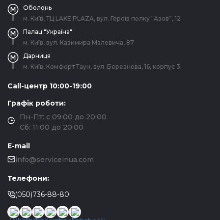
Оболонь
м. Київ, ТЦ LAKE PLAZA, вул. Героїв полку “Азов”, 12
Палац "Україна"
м. Київ, вул. Казимира Малевича, 87
Дарниця
м. Київ, Комфорт Таун, вул. Березнева, 16, корпус 3
Call-центр 10:00-19:00
Графік роботи:
Пн-Пт: с 09:00 до 20:00
Сб: 11:00 до 20:00
E-mail
info@serviceinua.com
Телефони:
(050)736-88-80