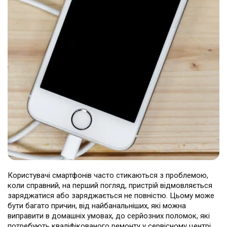
Театральна
Позняки
м. Київ, вул. Хрещатик 44-A
м. Київ, вул. Анни Ахматової, 30
Оболонь
Палац "Україна"
м. Київ, ТЦ LAKE PLAZA, вул. Героїв
м. Київ, вул. Казимира Малевича,
полку “Азов”, 12
87
Дарниця
м. Київ, Комфорт Таун, вул.
Березнева, 16, корпус 3
Користувачі смартфонів часто стикаються з проблемою,
RU
UK
коли справний, на перший погляд, пристрій відмовляється
заряджатися або заряджається не повністю. Цьому може
бути багато причин, від найбанальніших, які можна
виправити в домашніх умовах, до серйозних поломок, які
потребують кваліфікованого ремонту у сервісному центрі.