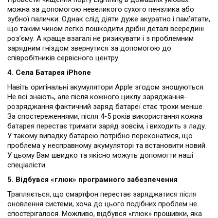
можна за допомогою невеликого сухого пензлика або
зубної палички. Однак слід діяти дуже акуратно і пам’ятати,
що таким чином легко пошкодити дрібні деталі всередині
роз’єму. А краще взагалі не ризикувати і з проблемним
зарядним гніздом звернутися за допомогою до
співробітників сервісного центру.
4. Села Батарея iPhone
Навіть оригінальні акумулятори Apple згодом зношуються.
Не всі знають, але після кожного циклу заряджання-
розряджання фактичний заряд батареї стає трохи менше.
За спостереженнями, після 4-5 років використання кожна
батарея перестає тримати заряд зовсім, і виходить з ладу.
У такому випадку батарею потрібно переконатися, що
проблема у несправному акумуляторі та встановити новий.
У цьому Вам швидко та якісно можуть допомогти наші
спеціалісти.
5. Відбувся «глюк» програмного забезпечення
Трапляється, що смартфон перестає заряджатися після
оновлення системи, хоча до цього подібних проблем не
спостерігалося. Можливо, відбувся «глюк» прошивки, яка