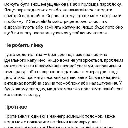
можуть бути зношені ущільнювачі або поломка пароблоку.
Якщо пара подається слабо, не намагайтеся лагодити
пристрій самостійно. Справа в тому, що це може погіршити
проблему. У ServiceInUa майстри ретельно очистять,
відремонтують або замінять капучино, якщо буде потрібно,
щоб ви знову насолоджувалися улюбленим напоєм.
Не робить пінку
Густа молочна піна — безперечно, важлива частина
ідеального капучино. Якщо вона не утворюється, проблема
може полягати в засміченні парової системи, неправильній
температурі або несправності датчика температури. Іноді
достатньо промити паровий клапан, але в більш складних
випадках потрібна заміна термоблоку або налаштування. У
будь-якому випадку, ми допоможемо повернути вашій каві
колишню текстуру.
Протікає
Протікання є однією з найнеприємніших поломок, адже
вода може пошкодити не тільки кавоварку, але і
навколишні поверхні. Причини можуть полягати у зносі