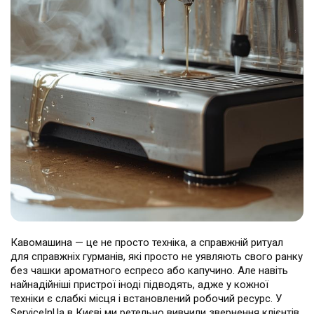
Театральна
Позняки
м. Київ, вул. Хрещатик 44-A
м. Київ, вул. Анни Ахматової, 30
Оболонь
Палац "Україна"
м. Київ, ТЦ LAKE PLAZA, вул. Героїв
м. Київ, вул. Казимира Малевича,
полку “Азов”, 12
87
Дарниця
м. Київ, Комфорт Таун, вул.
Березнева, 16, корпус 3
Кавомашина — це не просто техніка, а справжній ритуал
RU
UK
для справжніх гурманів, які просто не уявляють свого ранку
без чашки ароматного еспресо або капучино. Але навіть
найнадійніші пристрої іноді підводять, адже у кожної
техніки є слабкі місця і встановлений робочий ресурс. У
ServiceInUa в Києві ми ретельно вивчили звернення клієнтів