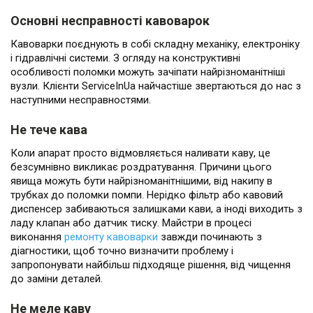
Основні несправності кавоварок
Кавоварки поєднують в собі складну механіку, електроніку
і гідравлічні системи. З огляду на конструктивні
особливості поломки можуть зачіпати найрізноманітніші
вузли. Клієнти ServiceInUa найчастіше звертаються до нас з
наступними несправностями.
Не тече кава
Коли апарат просто відмовляється наливати каву, це
безсумнівно викликає роздратування. Причини цього
явища можуть бути найрізноманітнішими, від накипу в
трубках до поломки помпи. Нерідко фільтр або кавовий
диспенсер забиваються залишками кави, а іноді виходить з
ладу клапан або датчик тиску. Майстри в процесі
виконання
ремонту кавоварки
завжди починають з
діагностики, щоб точно визначити проблему і
запропонувати найбільш підходяще рішення, від чищення
до заміни деталей.
Не меле каву