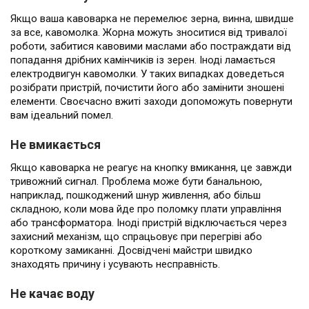
Якщо ваша кавоварка не перемелює зерна, винна, швидше
за все, кавомолка. Жорна можуть зноситися від тривалої
роботи, забитися кавовими маслами або постраждати від
попадання дрібних камінчиків із зерен. Іноді ламається
електродвигун кавомолки. У таких випадках доведеться
розібрати пристрій, почистити його або замінити зношені
елементи. Своєчасно вжиті заходи допоможуть повернути
вам ідеальний помел.
Не вмикається
Якщо кавоварка не реагує на кнопку вмикання, це завжди
тривожний сигнал. Проблема може бути банальною,
наприклад, пошкоджений шнур живлення, або більш
складною, коли мова йде про поломку плати управління
або трансформатора. Іноді пристрій відключається через
захисний механізм, що спрацьовує при перегріві або
короткому замиканні. Досвідчені майстри швидко
знаходять причину і усувають несправність.
Не качає воду