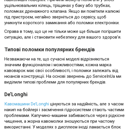
ущільнювальних кілець, тріщинах у баку або трубках,
поломках дренажного клапана. Якщо ви помітили калюжі
під пристроєм, негайно зверніться до сервісу, щоб
уникнути короткого замикання або поломки електроніки.
Справа в тому, що це не тільки може ще більше погіршити
ситуацію, але і становити небезпеку для вашого здоров’я.
Типові поломки популярних брендів
Незважаючи на те, що сучасні моделі відрізняються
значним функціоналом і можливостями, кожна марка
кавоварок має свої особливості, і поломки залежать від
нюансів конструкції. На основі звернень до ServiceInUa ми
виділили типові проблеми для популярних брендів.
De’Longhi
Кавомашини De’Longhi
цінуються за надійність, але з часом
накип на бойлері і засмічення гідросистеми стають частими
проблемами. Капучино-машини забиваються через рідкісне
чищення, а жорна кавомолки зношуються при частому
використанні. У моделях з дисплеєм іноді ламається блок