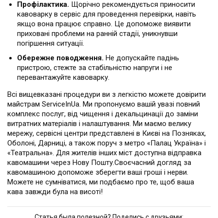
Профілактика.
Щорічно рекомендується приносити
кавоварку в сервіс для проведення перевірки, навіть
якщо вона працює справно. Це допоможе виявити
приховані проблеми на ранній стадії, уникнувши
погіршення ситуації.
Обережне поводження.
Не допускайте падінь
пристрою, стежте за стабільністю напруги і не
перевантажуйте кавоварку.
Всі вищевказані процедури ви з легкістю можете довірити
майстрам ServiceInUa. Ми пропонуємо вашій увазі повний
комплекс послуг, від чищення і декальцинації до заміни
витратних матеріалів і налаштування. Ми маємо велику
мережу, сервісні центри представлені в Києві на Позняках,
Оболоні, Дарниці, а також поруч з метро «Палац Україна» і
«Театральна». Для жителів інших міст доступна відправка
кавомашини через Нову Пошту.Своєчасний догляд за
кавомашиною допоможе зберегти ваші гроші і нерви.
Можете не сумніватися, ми подбаємо про те, щоб ваша
кава завжди була на висоті!
Статья была полезной? Поделись с друзьями: