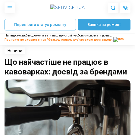
Головна
Блог
Що найчастіше не працює в кавоварках: досвід за бре
26 Вересня, 2025
Перевірити статус ремонту
Заявка на ремонт
Apple
Сергій Корнієнко
Гаджети
Нагадуємо, щоб відремонтувати ваш пристрій не обов'язково їхати до нас.
Акустика
Пропонуємо скористатися *безкоштовною
кур'єрською доставкою.
Dyson
Побутова техніка
Новини
Інше
Що найчастіше не працює в
кавоварках: досвід за брендами
Про нас
Доставка і оплата
Відгуки
Блог
Партнерам
Інтернет-магазин
Запчастини для смартфонів