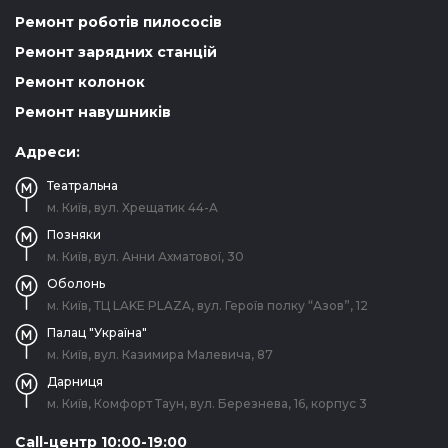
Ремонт роботів пилососів
Ремонт зарядних станцій
Ремонт колонок
Ремонт навушників
Адреси:
Театральна
м. Київ, вул. Хрещатик 44-A
Позняки
м. Київ, вул. Анни Ахматової, 30
Оболонь
м. Київ, ТЦ LAKE PLAZA, вул. Героїв полку “Азов”, 12
Палац "Україна"
м. Київ, вул. Казимира Малевича, 87
Дарниця
м. Київ, Комфорт Таун, вул. Березнева, 16, корпус 3
Call-центр 10:00-19:00