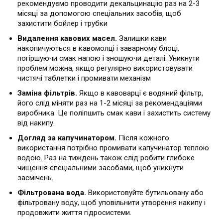
рекомендуємо проводити декальцинацію раз на 2-3
місяці за допомогою спеціальних засобів, щоб
захистити бойлер і трубки
Видалення кавових масел.
Залишки кави
накопичуються в кавомолці і заварному блоці,
погіршуючи смак напою і зношуючи деталі. Уникнути
проблем можна, якщо регулярно використовувати
чистячі таблетки і промивати механізм
Заміна фільтрів.
Якщо в кавоварці є водяний фільтр,
його слід міняти раз на 1-2 місяці за рекомендаціями
виробника. Це поліпшить смак кави і захистить систему
від накипу.
Догляд за капучинатором.
Після кожного
використання потрібно промивати капучинатор теплою
водою. Раз на тиждень також слід робити глибоке
чищення спеціальними засобами, щоб уникнути
засмічень.
Фільтрована вода.
Використовуйте бутильовану або
фільтровану воду, щоб уповільнити утворення накипу і
продовжити життя гідросистеми.