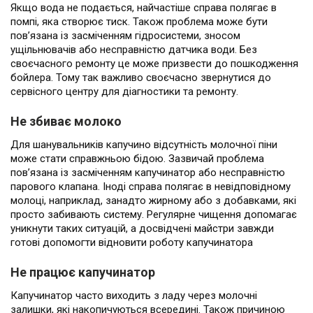
Якщо вода не подається, найчастіше справа полягає в
помпі, яка створює тиск. Також проблема може бути
пов’язана із засміченням гідросистеми, зносом
ущільнювачів або несправністю датчика води. Без
своєчасного ремонту це може призвести до пошкодження
бойлера. Тому так важливо своєчасно звернутися до
сервісного центру для діагностики та ремонту.
Не збиває молоко
Для шанувальників капучино відсутність молочної піни
може стати справжньою бідою. Зазвичай проблема
пов’язана із засміченням капучинатор або несправністю
парового клапана. Іноді справа полягає в невідповідному
молоці, наприклад, занадто жирному або з добавками, які
просто забивають систему. Регулярне чищення допомагає
уникнути таких ситуацій, а досвідчені майстри завжди
готові допомогти відновити роботу капучинатора
Не працює капучинатор
Капучинатор часто виходить з ладу через молочні
залишки, які накопичуються всередині. Також причиною