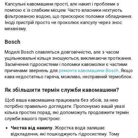
Капсульні кавомашини прості, але накип і проблеми з
помпою є їх слабким місцем. Часто власники нехтують
фільтрованою водою, що прискорює поломки обладнання.
Іноді пристрій просто не проколює капсулу через знос
механізму.
Bosch
Моделі Bosch славляться довговічністю, але з часом
ущільнювальні кільця зношуються, викликаючи протікання.
Засмічення гідросистеми і поломки кавомолки є частими
причинами звернень для
ремонта кавомашини Bosch
. Якщо
кава недостатньо гаряча, можливо, несправний термоблок.
Як збільшити термін служби кавомашини?
Щоб ваша кавомашина працювала без збоїв, за нею
потрібно правильно доглядати. Пропонуємо вашій увазі
кілька простих порад, які допоможуть продовжити термін
служби вашого пристрою:
Чистка від накипу.
Жорстка вода залишає
відкладення, які пошкоджують гідросистему. Тому