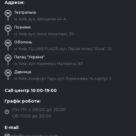
Адреси:
Театральна
м. Київ, вул. Хрещатик 44-A
Позняки
м. Київ, вул. Анни Ахматової, 30
Оболонь
м. Київ, ТЦ LAKE PLAZA, вул. Героїв полку “Азов”, 12
Палац "Україна"
м. Київ, вул. Казимира Малевича, 87
Дарниця
м. Київ, Комфорт Таун, вул. Березнева, 16, корпус 3
Call-центр 10:00-19:00
Графік роботи:
Пн-Пт: с 09:00 до 20:00
Сб: 11:00 до 20:00
E-mail
info@serviceinua.com