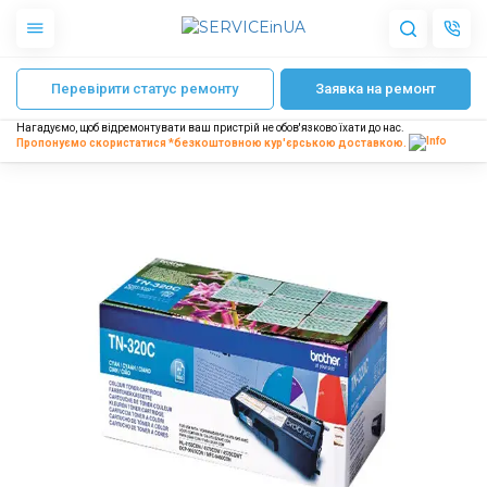
Головна
Заправка картриджа Brother TN-320C
Перевірити статус ремонту
Заявка на ремонт
Apple
Гаджети
Нагадуємо, щоб відремонтувати ваш пристрій не обов'язково їхати до нас.
Акустика
Пропонуємо скористатися *безкоштовною
кур'єрською доставкою.
Dyson
Побутова техніка
Інше
Про нас
Доставка і оплата
Відгуки
Блог
Партнерам
Інтернет-магазин
Запчастини для смартфонів