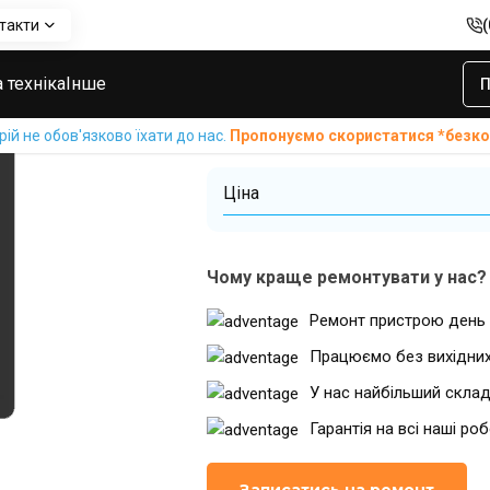
такти
ei MediaPad M5 10
Заміна слухового динаміка Huawei MediaPa
Заміна слухов
 техніка
Інше
П
Huawei MediaP
й не обов'язково їхати до нас.
Пропонуємо скористатися *без
Ціна
Чому краще ремонтувати у нас?
Ремонт пристрою день 
Працюємо без вихідни
У нас найбільший склад
Гарантія на всі наші ро