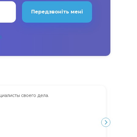
Передзвоніть мені
циалисты своего дела.
Сдавала
дорого.