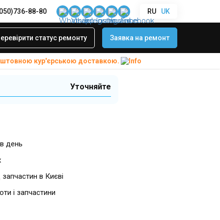
(050)736-88-80
RU
UK
d M5 10
ого динаміка
еревірити статус ремонту
Заявка на ремонт
ad M5 10
коштовною
кур'єрською доставкою.
Уточняйте
в день
х
 запчастин в Києві
боти і запчастини