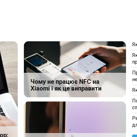
Я
Я
п
П
н
Чому не працює NFC на
Xiaomi і як це виправити
Я
П
с
Р
д
ор: