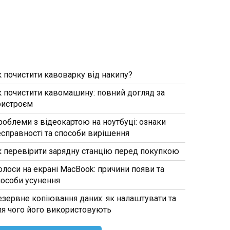
к почистити кавоварку від накипу?
к почистити кавомашину: повний догляд за
ристроєм
роблеми з відеокартою на ноутбуці: ознаки
есправності та способи вирішення
к перевірити зарядну станцію перед покупкою
олоси на екрані MacBook: причини появи та
пособи усунення
езервне копіювання даних: як налаштувати та
ля чого його використовують