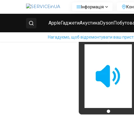
Інформація
Кон
Головна
Ремонт планшетів Huawei
Ремонт Huaw
Apple
Гаджети
Акустика
Dyson
Побутова
Нагадуємо, щоб відремонтувати ваш пристрі