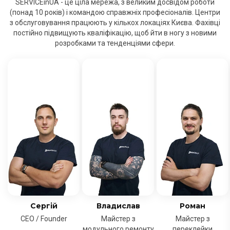
SERVICEinUA - це ціла мережа, з великим досвідом роботи
(понад 10 років) і командою справжніх професіоналів. Центри
з обслуговування працюють у кількох локаціях Києва. Фахівці
постійно підвищують кваліфікацію, щоб йти в ногу з новими
розробками та тенденціями сфери.
Сергій
Владислав
Роман
CEO / Founder
Майстер з
Майстер з
модульного ремонту
переклейки