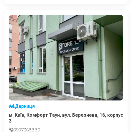
Дарниця
м. Київ, Комфорт Таун, вул. Березнева, 16, корпус
3
0507368880