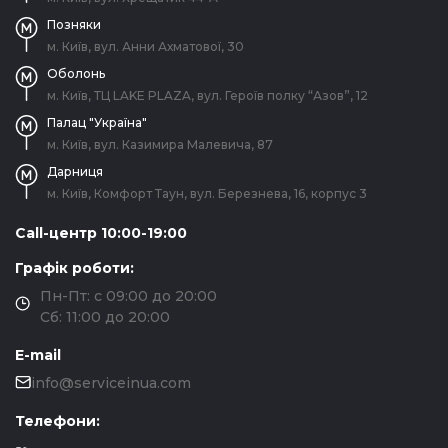
Позняки
м. Київ, вул. Анни Ахматової, 30
Оболонь
м. Київ, ТЦ LAKE PLAZA, вул. Героїв полку “Азов”, 12
Палац "Україна"
м. Київ, вул. Казимира Малевича, 87
Дарниця
м. Київ, Комфорт Таун, вул. Березнева, 16, корпус 3
Call-центр 10:00-19:00
Графік роботи:
Пн-Пт: с 09:00 до 20:00
Сб: 11:00 до 20:00
E-mail
info@serviceinua.com
Телефони: