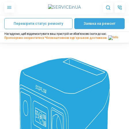
Головна
Ремонт зарядних станцій EcoFlow
Ремонт EcoFlow RIVER 2
Перевірити статус ремонту
Заявка на ремонт
Apple
Гаджети
Нагадуємо, щоб відремонтувати ваш пристрій не обов'язково їхати до нас.
Акустика
Пропонуємо скористатися *безкоштовною
кур'єрською доставкою.
Dyson
Побутова техніка
Інше
Про нас
Доставка і оплата
Відгуки
Блог
Партнерам
Інтернет-магазин
Запчастини для смартфонів