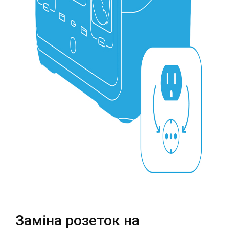
Театральна
Позняки
м. Київ, вул. Хрещатик 44-A
м. Київ, вул. Анни Ахматової, 30
Оболонь
Палац "Україна"
м. Київ, ТЦ LAKE PLAZA, вул. Героїв
м. Київ, вул. Казимира Малевича,
полку “Азов”, 12
87
Дарниця
м. Київ, Комфорт Таун, вул.
Березнева, 16, корпус 3
RU
UK
Заміна розеток на