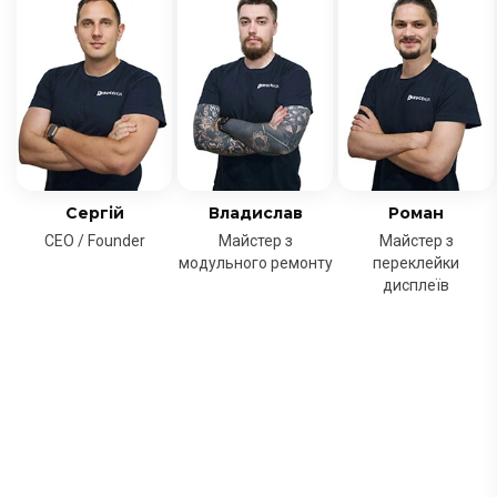
Сергій
Владислав
Роман
CEO / Founder
Майстер з
Майстер з
модульного ремонту
переклейки
дисплеїв