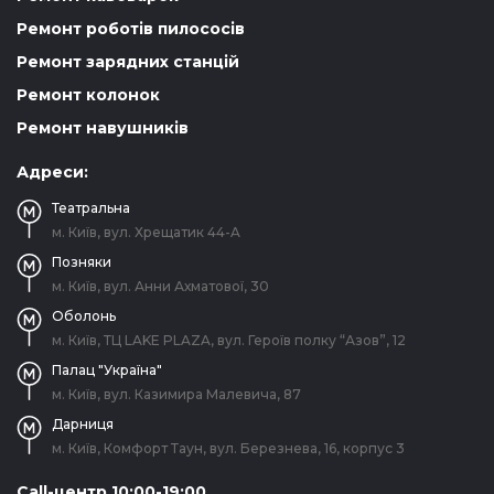
Ремонт роботів пилососів
Ремонт зарядних станцій
Ремонт колонок
Ремонт навушників
Адреси:
Театральна
м. Київ, вул. Хрещатик 44-A
Позняки
м. Київ, вул. Анни Ахматової, 30
Оболонь
м. Київ, ТЦ LAKE PLAZA, вул. Героїв полку “Азов”, 12
Палац "Україна"
м. Київ, вул. Казимира Малевича, 87
Дарниця
м. Київ, Комфорт Таун, вул. Березнева, 16, корпус 3
Call-центр 10:00-19:00