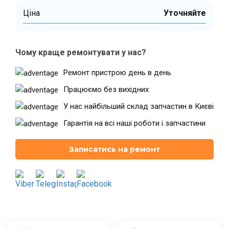
Ціна
Уточняйте
Театральна
Позняки
м. Київ, вул. Хрещатик 44-A
м. Київ, вул. Анни Ахматової, 30
Чому краще ремонтувати у нас?
Оболонь
Палац "Україна"
Ремонт пристрою день в день
м. Київ, ТЦ LAKE PLAZA, вул. Героїв
м. Київ, вул. Казимира Малевича,
полку “Азов”, 12
87
Працюємо без вихідних
Дарниця
У нас найбільший склад запчастин в Києві
м. Київ, Комфорт Таун, вул.
Березнева, 16, корпус 3
Гарантія на всі наші роботи і запчастини
Записатись на ремонт
RU
UK