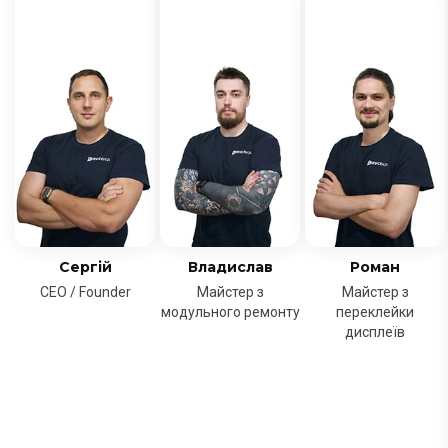
Сергій
Владислав
Роман
CEO / Founder
Майстер з
Майстер з
модульного ремонту
переклейки
дисплеїв