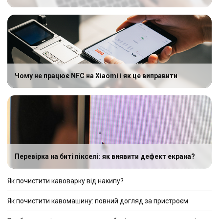
Чому не працює NFC на Xiaomi і як це виправити
Перевірка на биті пікселі: як виявити дефект екрана?
Як почистити кавоварку від накипу?
Як почистити кавомашину: повний догляд за пристроєм