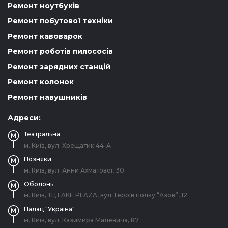
Ремонт ноутбуків
Ремонт побутової техніки
Ремонт кавоварок
Ремонт роботів пилососів
Ремонт зарядних станцій
Ремонт колонок
Ремонт навушників
Адреси:
Театральна
м. Київ, вул. Хрещатик 44-A
Позняки
м. Київ, вул. Анни Ахматової, 30
Оболонь
м. Київ, ТЦ LAKE PLAZA, вул. Героїв полку “Азов”, 12
Палац "Україна"
м. Київ, вул. Казимира Малевича, 87