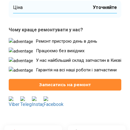
Ціна
Уточняйте
Театральна
Позняки
м. Київ, вул. Хрещатик 44-A
м. Київ, вул. Анни Ахматової, 30
Чому краще ремонтувати у нас?
Оболонь
Палац "Україна"
Ремонт пристрою день в день
м. Київ, ТЦ LAKE PLAZA, вул. Героїв
м. Київ, вул. Казимира Малевича,
полку “Азов”, 12
87
Працюємо без вихідних
Дарниця
У нас найбільший склад запчастин в Києві
м. Київ, Комфорт Таун, вул.
Березнева, 16, корпус 3
Гарантія на всі наші роботи і запчастини
Записатись на ремонт
RU
UK