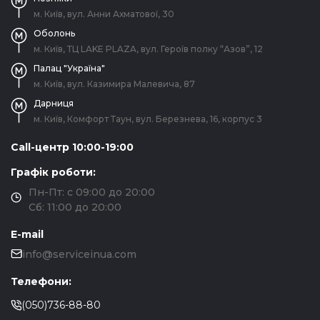
м. Київ, вул. Анни Ахматової, 30
Оболонь
м. Київ, ТЦ LAKE PLAZA, вул. Героїв полку “Азов”, 12
Палац "Україна"
м. Київ, вул. Казимира Малевича, 87
Дарниця
м. Київ, Комфорт Таун, вул. Березнева, 16, корпус 3
Call-центр 10:00-19:00
Графік роботи:
Пн-Пт: с 09:00 до 20:00
Сб: 11:00 до 20:00
E-mail
info@serviceinua.com
Телефони:
(050)736-88-80