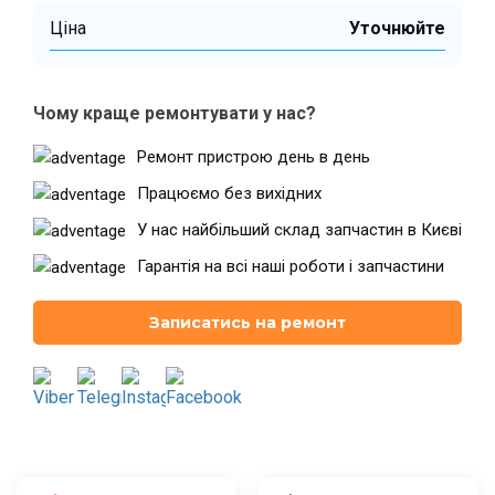
Ціна
Уточнюйте
Театральна
Позняки
м. Київ, вул. Хрещатик 44-A
м. Київ, вул. Анни Ахматової, 30
Чому краще ремонтувати у нас?
Оболонь
Палац "Україна"
Ремонт пристрою день в день
м. Київ, ТЦ LAKE PLAZA, вул. Героїв
м. Київ, вул. Казимира Малевича,
полку “Азов”, 12
87
Працюємо без вихідних
Дарниця
У нас найбільший склад запчастин в Києві
м. Київ, Комфорт Таун, вул.
Березнева, 16, корпус 3
Гарантія на всі наші роботи і запчастини
Записатись на ремонт
RU
UK