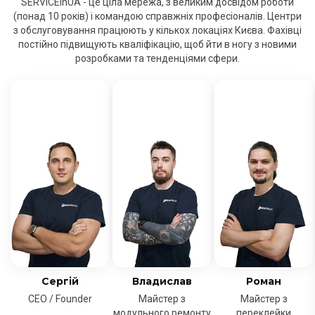
SERVICEinUA - це ціла мережа, з великим досвідом роботи
(понад 10 років) і командою справжніх професіоналів. Центри
з обслуговування працюють у кількох локаціях Києва. Фахівці
постійно підвищують кваліфікацію, щоб йти в ногу з новими
розробками та тенденціями сфери.
Сергій
Владислав
Роман
CEO / Founder
Майстер з
Майстер з
модульного ремонту
переклейки