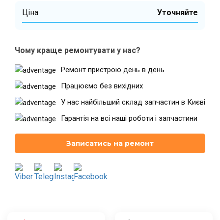
Ціна
Уточняйте
Театральна
Позняки
м. Київ, вул. Хрещатик 44-A
м. Київ, вул. Анни Ахматової, 30
Чому краще ремонтувати у нас?
Оболонь
Палац "Україна"
Ремонт пристрою день в день
м. Київ, ТЦ LAKE PLAZA, вул. Героїв
м. Київ, вул. Казимира Малевича,
полку “Азов”, 12
87
Працюємо без вихідних
Дарниця
У нас найбільший склад запчастин в Києві
м. Київ, Комфорт Таун, вул.
Березнева, 16, корпус 3
Гарантія на всі наші роботи і запчастини
Записатись на ремонт
RU
UK