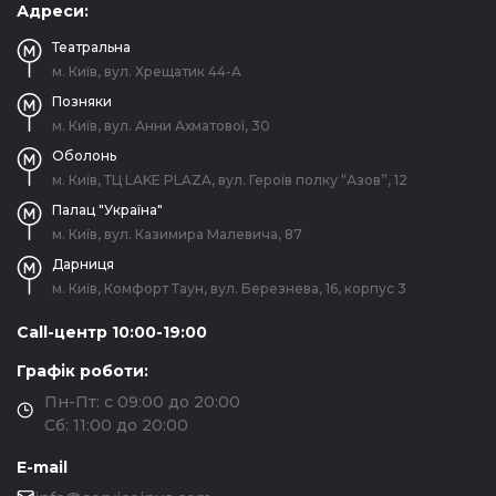
Адреси:
Театральна
м. Київ, вул. Хрещатик 44-A
Позняки
м. Київ, вул. Анни Ахматової, 30
Оболонь
м. Київ, ТЦ LAKE PLAZA, вул. Героїв полку “Азов”, 12
Палац "Україна"
м. Київ, вул. Казимира Малевича, 87
Дарниця
м. Київ, Комфорт Таун, вул. Березнева, 16, корпус 3
Call-центр 10:00-19:00
Графік роботи:
Пн-Пт: с 09:00 до 20:00
Сб: 11:00 до 20:00
E-mail