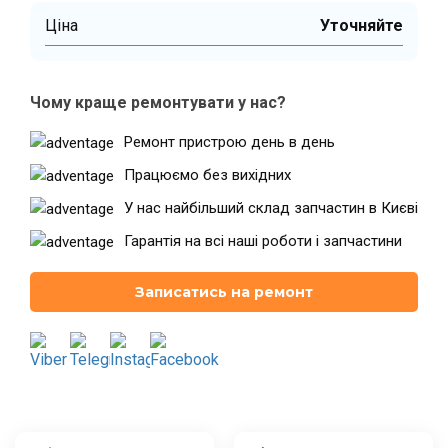
Ціна
Уточняйте
Театральна
Позняки
м. Київ, вул. Хрещатик 44-A
м. Київ, вул. Анни Ахматової, 30
Чому краще ремонтувати у нас?
Оболонь
Палац "Україна"
Ремонт пристрою день в день
м. Київ, ТЦ LAKE PLAZA, вул. Героїв
м. Київ, вул. Казимира Малевича,
полку “Азов”, 12
87
Працюємо без вихідних
Дарниця
У нас найбільший склад запчастин в Києві
м. Київ, Комфорт Таун, вул.
Березнева, 16, корпус 3
Гарантія на всі наші роботи і запчастини
Записатись на ремонт
RU
UK