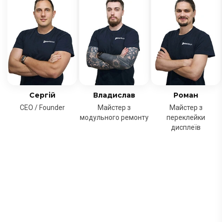
Сергій
Владислав
Роман
CEO / Founder
Майстер з
Майстер з
модульного ремонту
переклейки
дисплеїв