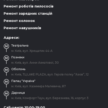
Ремонт роботів пилососів
Ремонт зарядних станцій
Ремонт колонок
Ремонт навушників
Адреси:
Театральна
м. Київ, вул. Хрещатик 44-A
Позняки
м. Київ, вул. Анни Ахматової, 30
Оболонь
м. Київ, ТЦ LAKE PLAZA, вул. Героїв полку “Азов”, 12
Палац "Україна"
м. Київ, вул. Казимира Малевича, 87
Дарниця
м. Київ, Комфорт Таун, вул. Березнева, 16, корпус 3
Call-центр 10:00-19:00