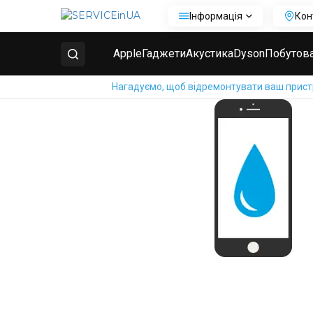
Інформація
Кон
Головна
Ремонт телефонів Huawei
Ремонт Huawe
Apple
Гаджети
Акустика
Dyson
Побутова
Нагадуємо, щоб відремонтувати ваш пристрі