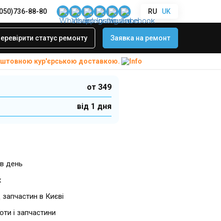
(050)736-88-80
RU
UK
сля води Huawei
еревірити статус ремонту
Заявка на ремонт
коштовною
кур'єрською доставкою.
от 349
від 1 дня
в день
х
 запчастин в Києві
боти і запчастини