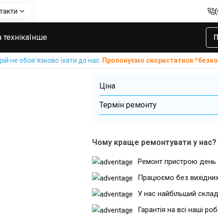
такти
i Nova 3
Відновлення після води Huawei Nova 3
Відновлення пі
 техніка
Інше
П
Nova 3
й не обов'язково їхати до нас.
Пропонуємо скористатися *без
Ціна
Термін ремонту
Чому краще ремонтувати у нас?
Ремонт пристрою день 
Працюємо без вихідни
У нас найбільший склад
Гарантія на всі наші ро