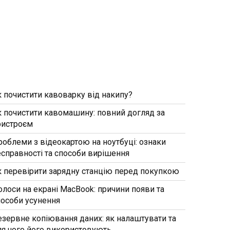
к почистити кавоварку від накипу?
к почистити кавомашину: повний догляд за
ристроєм
роблеми з відеокартою на ноутбуці: ознаки
есправності та способи вирішення
к перевірити зарядну станцію перед покупкою
олоси на екрані MacBook: причини появи та
пособи усунення
езервне копіювання даних: як налаштувати та
ля чого його використовують