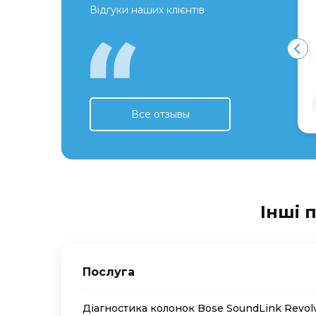
Відгуки наших клієнтів
Все отзывы
Інші 
Послуга
Діагностика колонок Bose SoundLink Revolv