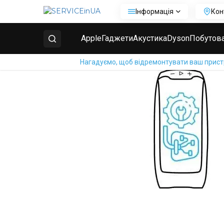
Інформація
Кон
Головна
Ремонт колонок Bose
SoundLink Revolve
Apple
Гаджети
Акустика
Dyson
Побутова
Нагадуємо, щоб відремонтувати ваш пристрі