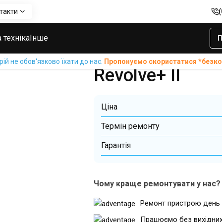
такти
+ II
Ремонт/Заміна роз’ємів (aux і т.д) колонок Bose SoundLink 
Ремонт/Заміна 
 техніка
Інше
П
т.д) колонок B
й не обов'язково їхати до нас.
Пропонуємо скористатися *без
Revolve+ II
Ціна
Термін ремонту
Гарантiя
Чому краще ремонтувати у нас?
Ремонт пристрою день 
Працюємо без вихідни