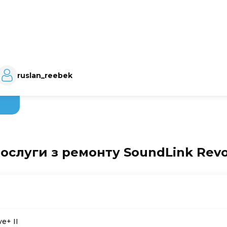
ruslan_reebek
послуги з ремонту SoundLink Revol
e+ II