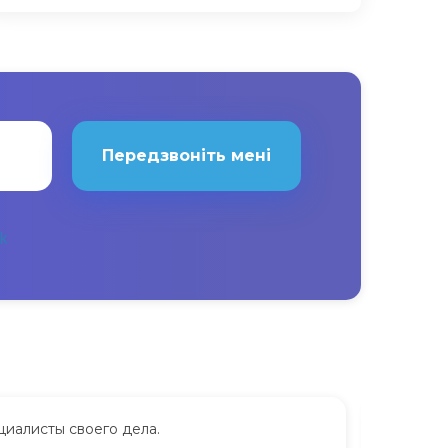
Передзвоніть мені
циалисты своего дела.
Сдавала