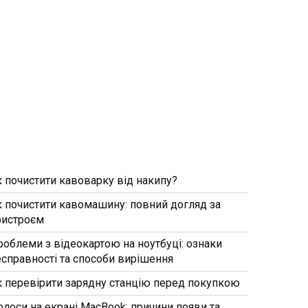
к почистити кавоварку від накипу?
к почистити кавомашину: повний догляд за
ристроєм
роблеми з відеокартою на ноутбуці: ознаки
есправності та способи вирішення
к перевірити зарядну станцію перед покупкою
олоси на екрані MacBook: причини появи та