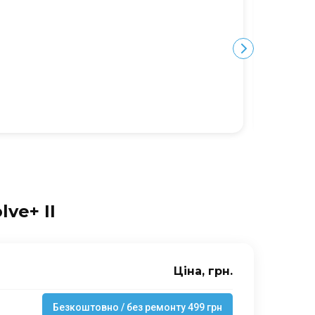
дорого.
Ю
ve+ II
Ціна, грн.
Безкоштовно / без ремонту 499 грн