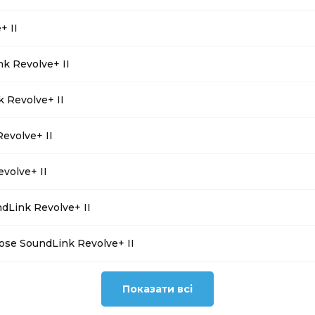
+ II
k Revolve+ II
 Revolve+ II
evolve+ II
volve+ II
Link Revolve+ II
Bose SoundLink Revolve+ II
Показати всі