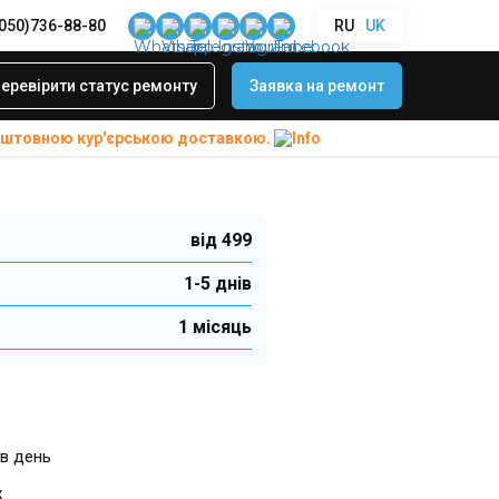
(050)736-88-80
RU
UK
Revolve+ II
роз’ємів (aux і
еревірити статус ремонту
Заявка на ремонт
ose SoundLink
коштовною
кур'єрською доставкою.
від 499
1-5 днів
1 місяць
в день
х