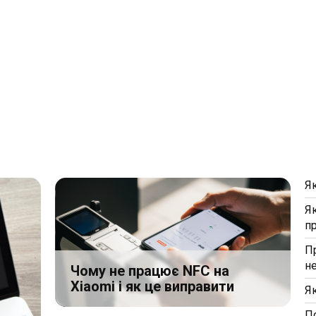
Я
Я
п
П
н
Чому не працює NFC на
Xiaomi і як це виправити
Я
П