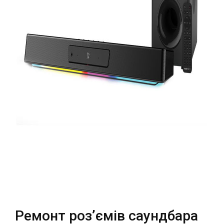
Театральна
Позняки
м. Київ, вул. Хрещатик 44-A
м. Київ, вул. Анни Ахматової, 30
Оболонь
Палац "Україна"
м. Київ, ТЦ LAKE PLAZA, вул. Героїв
м. Київ, вул. Казимира Малевича,
полку “Азов”, 12
87
Дарниця
м. Київ, Комфорт Таун, вул.
Березнева, 16, корпус 3
RU
UK
Ремонт роз’ємів саундбара