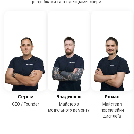
розробками та тенденціями сфери.
Сергій
Владислав
Роман
CEO / Founder
Майстер з
Майстер з
модульного ремонту
переклейки
дисплеїв