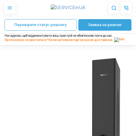
Головна
Ремонт саундбарів
Ремонт саундбара JBL
Ремонт роз’ємів
Перевірити статус ремонту
Заявка на ремонт
Apple
Гаджети
Нагадуємо, щоб відремонтувати ваш пристрій не обов'язково їхати до нас.
Акустика
Пропонуємо скористатися *безкоштовною
кур'єрською доставкою.
Dyson
Побутова техніка
Інше
Про нас
Доставка і оплата
Відгуки
Блог
Партнерам
Інтернет-магазин
Запчастини для смартфонів