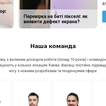
д
ор:
Перевірка на биті пікселі: як
виявити дефект екрана?
Наша команда
ежа, з великим досвідом роботи (понад 10 років) і командо
цюють у кількох локаціях Києва. Фахівці постійно підвищ
ногу з новими розробками та тенденціями сфери.