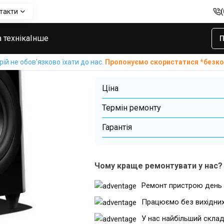
такти
мутації сабвуфера
Ремонт роз’ємі
 техніка
Інше
П
сабвуфера
й не обов'язково їхати до нас.
Пропонуємо скористатися *без
Ціна
Термін ремонту
Гарантiя
Чому краще ремонтувати у нас?
Ремонт пристрою день 
Працюємо без вихідни
У нас найбільший склад