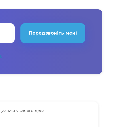
Передзвоніть мені
циалисты своего дела.
Сдавала
дорого.