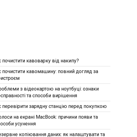
к почистити кавоварку від накипу?
к почистити кавомашину: повний догляд за
ристроєм
роблеми з відеокартою на ноутбуці: ознаки
есправності та способи вирішення
к перевірити зарядну станцію перед покупкою
олоси на екрані MacBook: причини появи та
пособи усунення
езервне копіювання даних: як налаштувати та