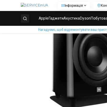
Інформація
Кон
Головна
Ремонт сабвуфера
Ремонт роз’ємів ко
Apple
Гаджети
Акустика
Dyson
Побутова
Нагадуємо, щоб відремонтувати ваш пристрі