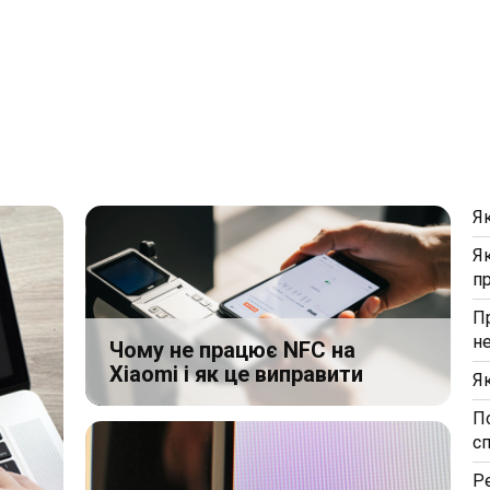
Я
Я
п
П
н
Чому не працює NFC на
Xiaomi і як це виправити
Я
П
с
Р