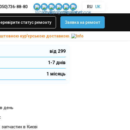
(050)736-88-80
RU
UK
в комутації
еревірити статус ремонту
Заявка на ремонт
коштовною
кур'єрською доставкою.
від 299
1-7 днів
1 місяць
в день
х
 запчастин в Києві