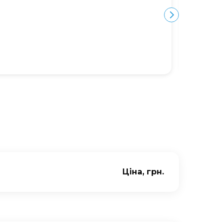
Ю
Ціна, грн.