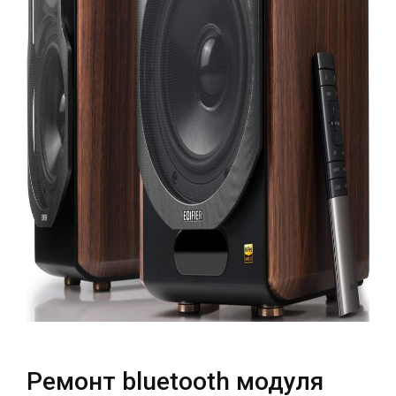
Театральна
Позняки
м. Київ, вул. Хрещатик 44-A
м. Київ, вул. Анни Ахматової, 30
Оболонь
Палац "Україна"
м. Київ, ТЦ LAKE PLAZA, вул. Героїв
м. Київ, вул. Казимира Малевича,
полку “Азов”, 12
87
Дарниця
м. Київ, Комфорт Таун, вул.
Березнева, 16, корпус 3
RU
UK
Ремонт bluetooth модуля