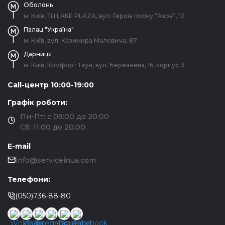
Оболонь
м. Київ, ТЦ LAKE PLAZA, вул. Героїв полку “Азов”, 12
Палац "Україна"
м. Київ, вул. Казимира Малевича, 87
Дарниця
м. Київ, Комфорт Таун, вул. Березнева, 16, корпус 3
Call-центр 10:00-19:00
Графік роботи:
Пн-Пт: с 09:00 до 20:00
Сб: 11:00 до 20:00
E-mail
info@serviceinua.com
Телефони:
(050)736-88-80