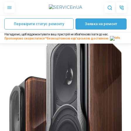
Головна
Ремонт акустичних систем
Ремонт акустичних систем Bose
Перевірити статус ремонту
Заявка на ремонт
Apple
Гаджети
Нагадуємо, щоб відремонтувати ваш пристрій не обов'язково їхати до нас.
Акустика
Пропонуємо скористатися *безкоштовною
кур'єрською доставкою.
Dyson
Побутова техніка
Інше
Про нас
Доставка і оплата
Відгуки
Блог
Партнерам
Інтернет-магазин
Запчастини для смартфонів