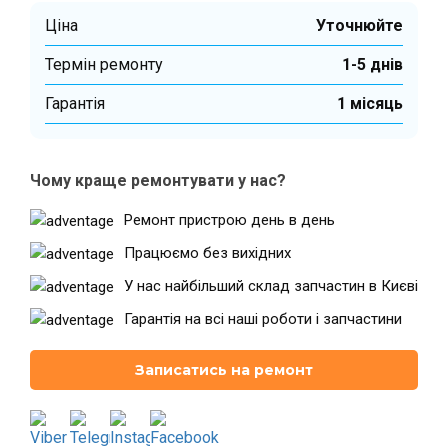
Ціна
Уточнюйте
Термін ремонту
1-5 днів
Театральна
Позняки
м. Київ, вул. Хрещатик 44-A
м. Київ, вул. Анни Ахматової, 30
Гарантiя
1 місяць
Оболонь
Палац "Україна"
м. Київ, ТЦ LAKE PLAZA, вул. Героїв
м. Київ, вул. Казимира Малевича,
полку “Азов”, 12
87
Чому краще ремонтувати у нас?
Дарниця
м. Київ, Комфорт Таун, вул.
Ремонт пристрою день в день
Березнева, 16, корпус 3
Працюємо без вихідних
У нас найбільший склад запчастин в Києві
Гарантія на всі наші роботи і запчастини
RU
UK
Записатись на ремонт