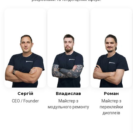
Сергій
Владислав
Роман
CEO / Founder
Майстер з
Майстер з
модульного ремонту
переклейки
дисплеїв