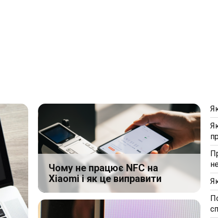
Я
Я
п
П
н
Чому не працює NFC на
Xiaomi і як це виправити
Я
П
с