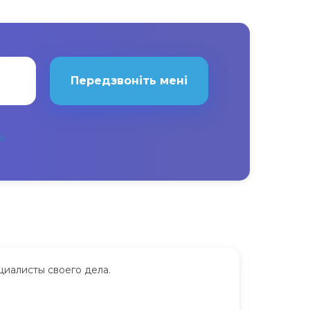
Передзвоніть мені
циалисты своего дела.
Сдавала
дорого.