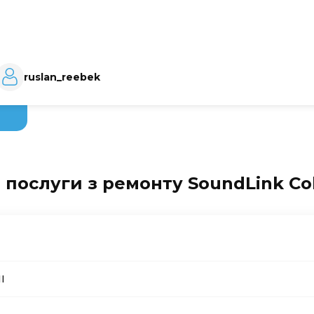
ruslan_reebek
 послуги з ремонту SoundLink Col
I