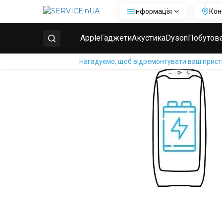
Інформація
Кон
Головна
Ремонт колонок Bose
SoundLink Color I
Apple
Гаджети
Акустика
Dyson
Побутова
Нагадуємо, щоб відремонтувати ваш пристрі