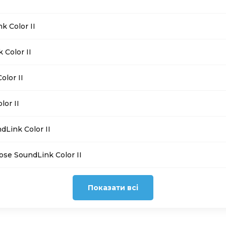
 Color II
Color II
lor II
or II
Link Color II
ose SoundLink Color II
Показати всі