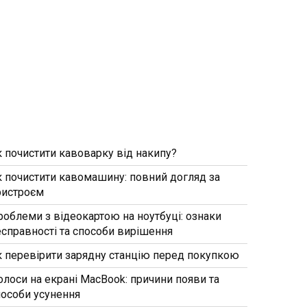
к почистити кавоварку від накипу?
к почистити кавомашину: повний догляд за
ристроєм
роблеми з відеокартою на ноутбуці: ознаки
есправності та способи вирішення
к перевірити зарядну станцію перед покупкою
олоси на екрані MacBook: причини появи та
пособи усунення