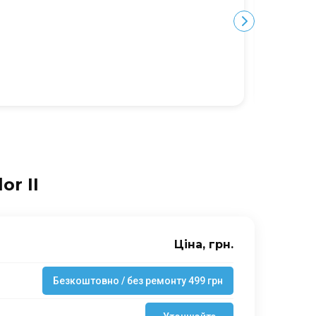
Ю
or II
Ціна, грн.
Безкоштовно / без ремонту 499 грн