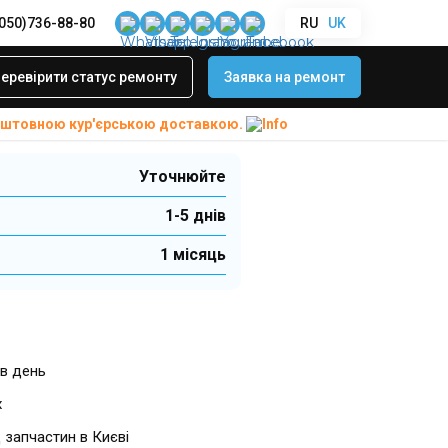
(050)736-88-80
RU
UK
ятора колонок
еревірити статус ремонту
Заявка на ремонт
Color II
коштовною
кур'єрською доставкою.
Уточнюйте
1-5 днів
1 місяць
в день
х
 запчастин в Києві