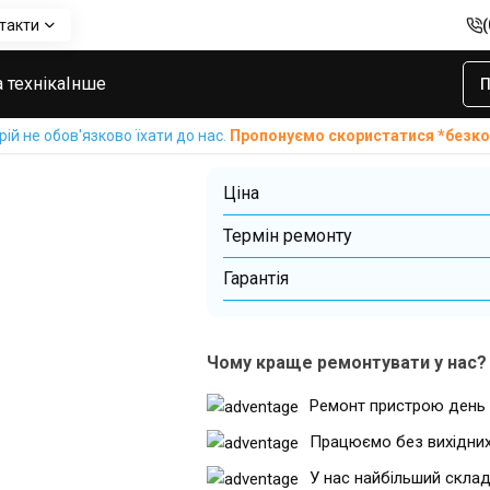
такти
I
Ремонт акумулятора колонок Bose SoundLink Color II
Ремонт акумул
 техніка
Інше
П
Bose SoundLink 
й не обов'язково їхати до нас.
Пропонуємо скористатися *без
Ціна
Термін ремонту
Гарантiя
Чому краще ремонтувати у нас?
Ремонт пристрою день 
Працюємо без вихідни
У нас найбільший склад