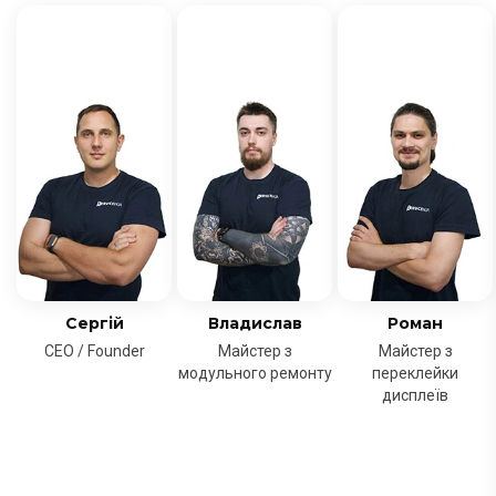
Сергій
Владислав
Роман
CEO / Founder
Майстер з
Майстер з
модульного ремонту
переклейки
дисплеїв