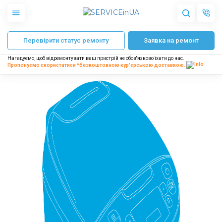
Головна
Мультиварка не вмикається
Перевірити статус ремонту
Заявка на ремонт
Apple
Гаджети
Нагадуємо, щоб відремонтувати ваш пристрій не обов'язково їхати до нас.
Акустика
Пропонуємо скористатися *безкоштовною
кур'єрською доставкою.
Dyson
Побутова техніка
Інше
Про нас
Доставка і оплата
Відгуки
Блог
Партнерам
Інтернет-магазин
Запчастини для смартфонів