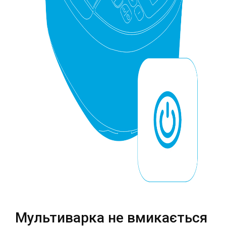
Театральна
Позняки
м. Київ, вул. Хрещатик 44-A
м. Київ, вул. Анни Ахматової, 30
Оболонь
Палац "Україна"
м. Київ, ТЦ LAKE PLAZA, вул. Героїв
м. Київ, вул. Казимира Малевича,
полку “Азов”, 12
87
Дарниця
м. Київ, Комфорт Таун, вул.
Березнева, 16, корпус 3
RU
UK
Мультиварка не вмикається