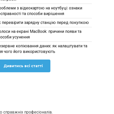
роблеми з відеокартою на ноутбуці: ознаки
есправності та способи вирішення
к перевірити зарядну станцію перед покупкою
олоси на екрані MacBook: причини появи та
пособи усунення
езервне копіювання даних: як налаштувати та
ля чого його використовують
Дивитись всі статті
ю справжніх професіоналів.