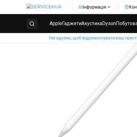
Інформація
Кон
Головна
Ремонт Apple
Ремонт Apple Pencil
Рем
Apple
Гаджети
Акустика
Dyson
Побутова
Нагадуємо, щоб відремонтувати ваш пристрі