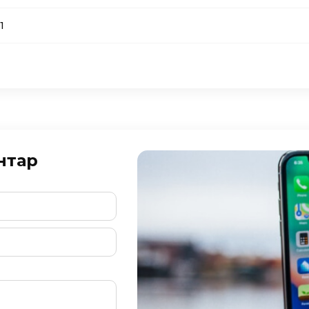
1
нтар