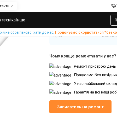
такти
онт Apple Pencil 1
Діагностика Apple Pencil 1
Діагностика App
 техніка
Інше
П
й не обов'язково їхати до нас.
Пропонуємо скористатися *без
Ціна
Безкош
Чому краще ремонтувати у нас?
Ремонт пристрою день 
Працюємо без вихідни
У нас найбільший склад
Гарантія на всі наші ро
Записатись на ремонт