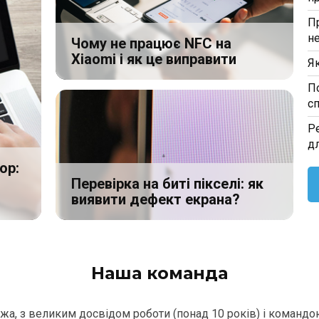
П
н
Чому не працює NFC на
Xiaomi і як це виправити
Я
П
с
Р
д
ор:
Перевірка на биті пікселі: як
виявити дефект екрана?
Наша команда
ежа, з великим досвідом роботи (понад 10 років) і командо