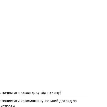
к почистити кавоварку від накипу?
к почистити кавомашину: повний догляд за
ристроєм