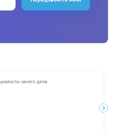
циалисты своего дела.
Сдавала
дорого.
Ю