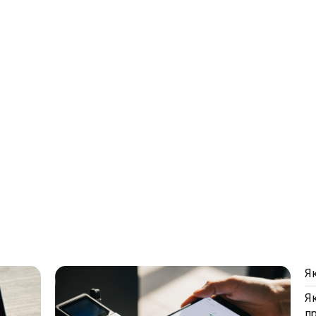
Я
Я
п