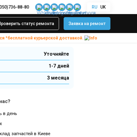
(050)736-88-80
RU
UK
ной станции Make
ов AC, DC, USB,
Проверить статус ремонта
Заявка на ремонт
ой станции Make
ся *бесплатной
курьерской доставкой.
Уточняйте
1-7 дней
3 месяца
нас?
ь в день
х
клад запчастей в Киеве