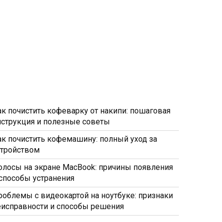
ак почистить кофеварку от накипи: пошаговая
нструкция и полезные советы
ак почистить кофемашину: полный уход за
стройством
олосы на экране MacBook: причины появления
 способы устранения
роблемы с видеокартой на ноутбуке: признаки
еисправности и способы решения