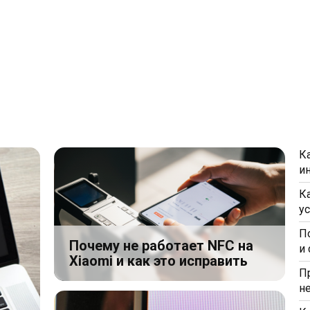
К
и
К
у
П
Почему не работает NFC на
и
Xiaomi и как это исправить
П
н