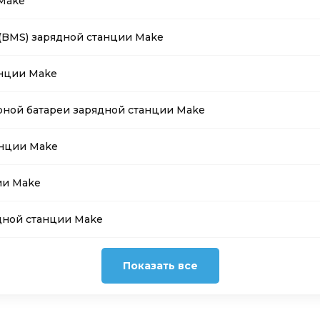
 Make
(BMS) зарядной станции Make
анции Make
ной батареи зарядной станции Make
анции Make
ии Make
ядной станции Make
Показать все