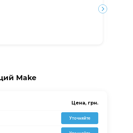
Ю
нций Make
Цена, грн.
Уточняйте