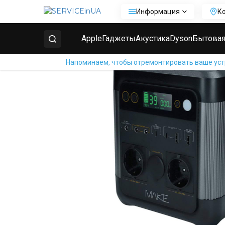
Информация
К
Главная
Ремонт зарядных станций
Ремонт заря
Apple
Гаджеты
Акустика
Dyson
Бытовая
Напоминаем, чтобы отремонтировать ваше устр