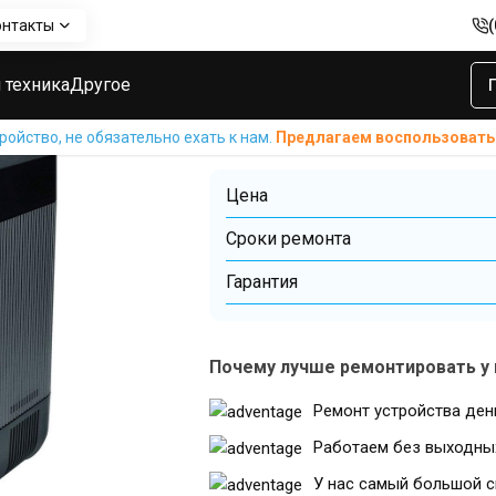
онтакты
дных станций Make
Замены разъемов AC, DC, USB, Type-C заряд
Замены разъем
 техника
Другое
Type-C зарядн
ойство, не обязательно ехать к нам.
Предлагаем воспользовать
Цена
Cроки ремонта
Гарантия
Почему лучше ремонтировать у 
Ремонт устройства ден
Работаем без выходны
У нас самый большой с