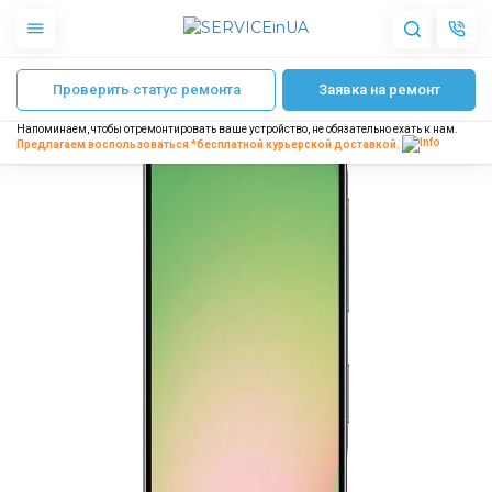
Главная
Ремонт телефонов Samsung
Ремонт Samsung Galaxy A56 (A5
Проверить статус ремонта
Заявка на ремонт
Apple
Гаджеты
Напоминаем, чтобы отремонтировать ваше устройство, не обязательно ехать к нам.
Акустика
Предлагаем воспользоваться *бесплатной
курьерской доставкой.
Dyson
Бытовая техника
Другое
О нас
Доставка и оплата
Отзывы
Блог
Партнерам
Интернет-магазин
Запчасти для смартфонов