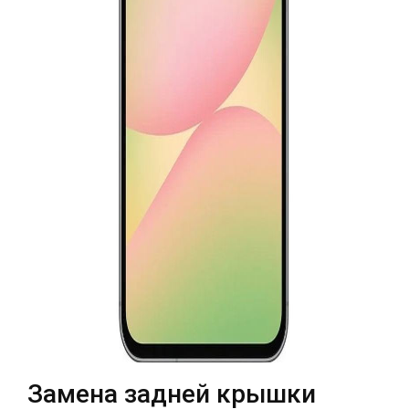
Театральная
Позняки
г. Киев, ул. Крещатик 44-А
г. Киев, ул. Анны Ахматовой, 30
Оболонь
Дворец "Украина"
г. Киев, ТЦ LAKE PLAZA, ул. Героев
г. Киев, ул. Казимира Малевича, 87
полка «Азов», 12
Дарница
г. Киев, Комфорт Таун, ул.
Березнева, 16, корпус 3
RU
UK
Замена задней крышки