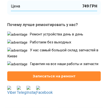
Цена
749 ГРН
Театральная
Позняки
г. Киев, ул. Крещатик 44-А
г. Киев, ул. Анны Ахматовой, 30
Почему лучше ремонтировать у нас?
Оболонь
Дворец "Украина"
Ремонт устройства день в день
г. Киев, ТЦ LAKE PLAZA, ул. Героев
г. Киев, ул. Казимира Малевича, 87
полка «Азов», 12
Работаем без выходных
Дарница
У нас самый большой склад запчастей в
г. Киев, Комфорт Таун, ул.
Березнева, 16, корпус 3
Киеве
Гарантия на все наши работы и запчасти
Записаться на ремонт
RU
UK