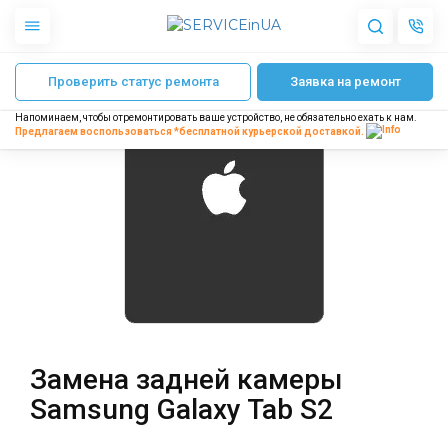
Главная
Ремонт Android
Ремонт планшетов Samsung
Ремонт Samsun
Проверить статус ремонта
Заявка на ремонт
Apple
Гаджеты
Напоминаем, чтобы отремонтировать ваше устройство, не обязательно ехать к нам.
Акустика
Предлагаем воспользоваться *бесплатной
курьерской доставкой.
Dyson
Бытовая техника
Другое
О нас
Доставка и оплата
Отзывы
Блог
Замена задней камеры
Партнерам
Samsung Galaxy Tab S2
Интернет-магазин
Запчасти для смартфонов